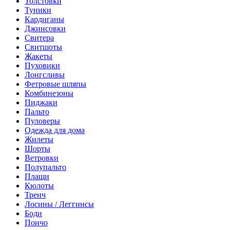
Толстовки
Туники
Кардиганы
Джинсовки
Свитера
Свитшоты
Жакеты
Пуховики
Лонгсливы
Фетровые шляпы
Комбинезоны
Пиджаки
Пальто
Пуловеры
Одежда для дома
Жилеты
Шорты
Ветровки
Полупальто
Плащи
Кюлоты
Тренч
Лосины / Леггинсы
Боди
Пончо