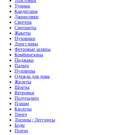
Толстовки
Туники
Кардиганы
Джинсовки
Свитера
Свитшоты
Жакеты
Пуховики
Лонгсливы
Фетровые шляпы
Комбинезоны
Пиджаки
Пальто
Пуловеры
Одежда для дома
Жилеты
Шорты
Ветровки
Полупальто
Плащи
Кюлоты
Тренч
Лосины / Леггинсы
Боди
Пончо