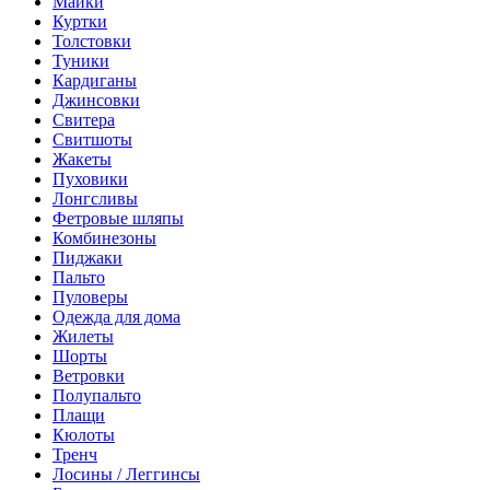
Майки
Куртки
Толстовки
Туники
Кардиганы
Джинсовки
Свитера
Свитшоты
Жакеты
Пуховики
Лонгсливы
Фетровые шляпы
Комбинезоны
Пиджаки
Пальто
Пуловеры
Одежда для дома
Жилеты
Шорты
Ветровки
Полупальто
Плащи
Кюлоты
Тренч
Лосины / Леггинсы