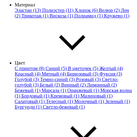
Материал
Эластан (13)
Полиэстер (11)
Хлопок (6)
Велюр (2)
Лен
(2)
Трикотаж (1)
Вискоза (1)
Полиамид (1)
Кружево (1)
Цвет
С принтом (8)
Синий (5)
В цветочек (5)
Желтый (4)
Красный (4)
Мятный (4)
Бирюзовый (3)
Фуксия (3)
Голубой (3)
Темно-синий (3)
Розовый (3)
Светло-
голубой (3)
Белый (2)
Винный (2)
Лимонный (2)
Бежевый (1)
Марсала (1)
Оранжевый (1)
Морская волна
(1)
Бордовый (1)
Кремовый (1)
Малиновый (1)
Салатовый (1)
Телесный (1)
Молочный (1)
Зеленый (1)
Бургунди (1)
Светло-бежевый (1)