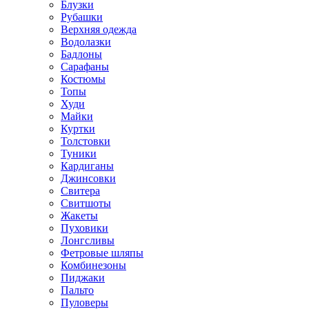
Блузки
Рубашки
Верхняя одежда
Водолазки
Бадлоны
Сарафаны
Костюмы
Топы
Худи
Майки
Куртки
Толстовки
Туники
Кардиганы
Джинсовки
Свитера
Свитшоты
Жакеты
Пуховики
Лонгсливы
Фетровые шляпы
Комбинезоны
Пиджаки
Пальто
Пуловеры