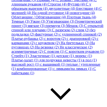
длинным рукавом (4)
Строгие (4)
Футляр (4)
С v
образным вырезом (4)
двухцветные (4)
блестящие (4)
С
молнией (4)
На одной пуговице (4)
новогодние (4)
Облегающие / Обтягивающие (4)
Плотная ткань (4)
Темные (3)
Узкие (3)
Утягивающие (3)
Геометрический
принт (3)
мягкие (3)
премиум (3)
Мешок (3)
С открытой
спиной или плечами (3)
С разрезом (2)
слим (2)
без
подкладки (2)
фактурные (2)
с удлиненной спинкой (2)
Платье-рубашка (2)
с воротом (2)
с драпировкой (2)
с
карманами (2)
с кружевом (2)
На бретельках (2)
На
пуговицах (2)
На резинке (2)
Не классические (2)
асимметричные (2)
С поясом (1)
С коротким рукавом (1)
Стрейч (1)
Эластичные (1)
датские (1)
люрекс (1)
Платье-халат (1)
для подружки невесты (1)
в пол (1)
высокий рост (1)
с вышивкой (1)
теплые / утепленные
(1)
комбинированные (1)
с лямками/на лямках (1)
С
пайетками (1)