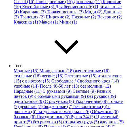
Casual (16)
Повседневные (15)
До колена (11)
Короткие
(10)
Коктейльные (8)
Для беременных (6)
Приталенные
(4)
Карандаш (3)
Торжественные (3)
Миди (2)
Длинные
(2)
Трапеция (2)
Широкие (2)
Пляжные (2)
Вечерние (2)
Классика (1)
Макси (1)
Мини (1)
Теги
Модные (18)
Молодежные (18)
женственные (16)
стильные (16)
легкие (16)
Элегантные (15)
итальянские
(15)
с вырезом (15)
Свободные / Свободного кроя (14)
удобные (14)
После 40-50 лет (13)
без молнии (12)
Нарядные (11)
С рукавами (9)
Светлые (9)
Разных
цветов (9)
с объемными рукавами (9)
без рукавов (9)
однотонные (9)
С рисунком (8)
Укороченные (8)
Тонкие
(7)
декольте (7)
бюджетные (7)
без воротника (6)
с
рюшами (6)
натуральные материалы (6)
Объемные (6)
базовые (6)
Праздничные (5)
Рукав 3/4 (5)
Цветочный
принт (5)
без рисунка (5)
открытая грудь (5)
ажурные (5)
Необычные (5)
Прямые (4)
С розами / цветами (4)
С