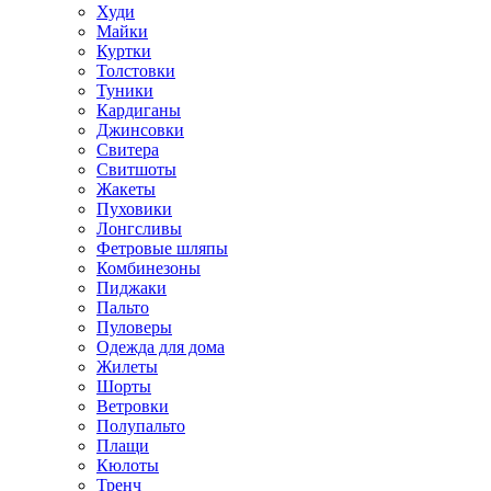
Худи
Майки
Куртки
Толстовки
Туники
Кардиганы
Джинсовки
Свитера
Свитшоты
Жакеты
Пуховики
Лонгсливы
Фетровые шляпы
Комбинезоны
Пиджаки
Пальто
Пуловеры
Одежда для дома
Жилеты
Шорты
Ветровки
Полупальто
Плащи
Кюлоты
Тренч