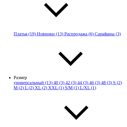
Платья (19)
Новинки (13)
Распродажа (6)
Сарафаны (3)
Размер
универсальный (13)
40 (3)
42 (3)
44 (3)
46 (3)
48 (3)
S (2)
M (2)
L (2)
XL (2)
XXL (1)
S/M (1)
L/XL (1)