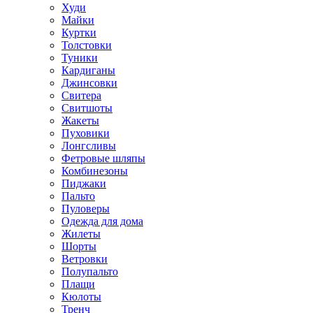
Худи
Майки
Куртки
Толстовки
Туники
Кардиганы
Джинсовки
Свитера
Свитшоты
Жакеты
Пуховики
Лонгсливы
Фетровые шляпы
Комбинезоны
Пиджаки
Пальто
Пуловеры
Одежда для дома
Жилеты
Шорты
Ветровки
Полупальто
Плащи
Кюлоты
Тренч