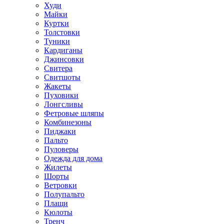
Худи
Майки
Куртки
Толстовки
Туники
Кардиганы
Джинсовки
Свитера
Свитшоты
Жакеты
Пуховики
Лонгсливы
Фетровые шляпы
Комбинезоны
Пиджаки
Пальто
Пуловеры
Одежда для дома
Жилеты
Шорты
Ветровки
Полупальто
Плащи
Кюлоты
Тренч