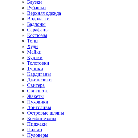
Блузки
Рубашки
Верхняя одежда
Водолазки
Бадлоны
Сарафаны
Костюмы
Топы
Худи
Майки
Куртки
Толстовки
Туники
Кардиганы
Джинсовки
Свитера
Свитшоты
Жакеты
Пуховики
Лонгсливы
Фетровые шляпы
Комбинезоны
Пиджаки
Пальто
Пуловеры