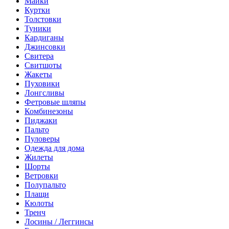
Майки
Куртки
Толстовки
Туники
Кардиганы
Джинсовки
Свитера
Свитшоты
Жакеты
Пуховики
Лонгсливы
Фетровые шляпы
Комбинезоны
Пиджаки
Пальто
Пуловеры
Одежда для дома
Жилеты
Шорты
Ветровки
Полупальто
Плащи
Кюлоты
Тренч
Лосины / Леггинсы