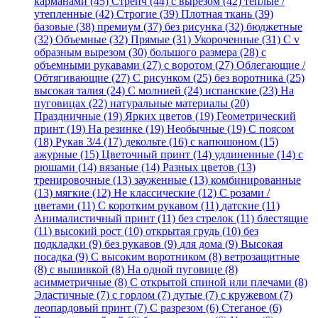
карманами (45)
Стрейч (44)
с вырезом (42)
теплые /
утепленные (42)
Строгие (39)
Плотная ткань (39)
базовые (38)
премиум (37)
без рисунка (32)
бюджетные
(32)
Объемные (32)
Прямые (31)
Укороченные (31)
С v
образным вырезом (30)
большого размера (28)
с
объемными рукавами (27)
с воротом (27)
Облегающие /
Обтягивающие (27)
С рисунком (25)
без воротника (25)
высокая талия (24)
С молнией (24)
испанские (23)
На
пуговицах (22)
натуральные материалы (20)
Праздничные (19)
Ярких цветов (19)
Геометрический
принт (19)
На резинке (19)
Необычные (19)
С поясом
(18)
Рукав 3/4 (17)
декольте (16)
с капюшоном (15)
ажурные (15)
Цветочный принт (14)
удлиненные (14)
с
рюшами (14)
вязаные (14)
Разных цветов (13)
тренировочные (13)
зауженные (13)
комбинированные
(13)
мягкие (12)
Не классические (12)
С розами /
цветами (11)
С коротким рукавом (11)
датские (11)
Анималистичный принт (11)
без стрелок (11)
блестящие
(11)
высокий рост (10)
открытая грудь (10)
без
подкладки (9)
без рукавов (9)
для дома (9)
Высокая
посадка (9)
С высоким воротником (8)
ветрозащитные
(8)
с вышивкой (8)
На одной пуговице (8)
асимметричные (8)
С открытой спиной или плечами (8)
Эластичные (7)
с горлом (7)
дутые (7)
с кружевом (7)
леопардовый принт (7)
С разрезом (6)
Стеганое (6)