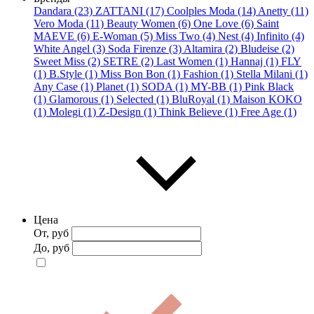
Dandara (23)
ZATTANI (17)
Coolples Moda (14)
Anetty (11)
Vero Moda (11)
Beauty Women (6)
One Love (6)
Saint
MAEVE (6)
E-Woman (5)
Miss Two (4)
Nest (4)
Infinito (4)
White Angel (3)
Soda Firenze (3)
Altamira (2)
Bludeise (2)
Sweet Miss (2)
SETRE (2)
Last Women (1)
Hannaj (1)
FLY
(1)
B.Style (1)
Miss Bon Bon (1)
Fashion (1)
Stella Milani (1)
Any Case (1)
Planet (1)
SODA (1)
MY-BB (1)
Pink Black
(1)
Glamorous (1)
Selected (1)
BluRoyal (1)
Maison KOKO
(1)
Molegi (1)
Z-Design (1)
Think Believe (1)
Free Age (1)
Цена
От, руб
До, руб