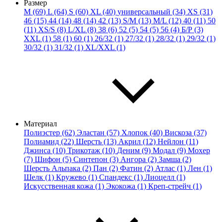
Размер
M (69)
L (64)
S (60)
XL (40)
универсальный (34)
XS (31)
46 (15)
44 (14)
48 (14)
42 (13)
S/M (13)
M/L (12)
40 (11)
50
(11)
XS/S (8)
L/XL (8)
38 (6)
52 (5)
54 (5)
56 (4)
Б/Р (3)
XXL (1)
58 (1)
60 (1)
26/32 (1)
27/32 (1)
28/32 (1)
29/32 (1)
30/32 (1)
31/32 (1)
XL/XXL (1)
Материал
Полиэстер (62)
Эластан (57)
Хлопок (40)
Вискоза (37)
Полиамид (22)
Шерсть (13)
Акрил (12)
Нейлон (11)
Джинса (10)
Трикотаж (10)
Деним (9)
Модал (9)
Мохер
(7)
Шифон (5)
Синтепон (3)
Ангора (2)
Замша (2)
Шерсть Альпака (2)
Пан (2)
Фатин (2)
Атлас (1)
Лен (1)
Шелк (1)
Кружево (1)
Спандекс (1)
Лиоцелл (1)
Искусственная кожа (1)
Экокожа (1)
Креп-стрейч (1)