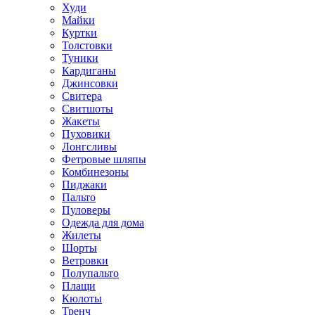
Худи
Майки
Куртки
Толстовки
Туники
Кардиганы
Джинсовки
Свитера
Свитшоты
Жакеты
Пуховики
Лонгсливы
Фетровые шляпы
Комбинезоны
Пиджаки
Пальто
Пуловеры
Одежда для дома
Жилеты
Шорты
Ветровки
Полупальто
Плащи
Кюлоты
Тренч