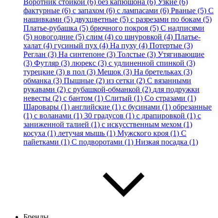
Воротник стойкой (6)
без капюшона (6)
Узкие (6)
фактурные (6)
с запахом (6)
с лампасами (6)
Рваные (5)
С
нашивками (5)
двухцветные (5)
с разрезами по бокам (5)
Платье-рубашка (5)
брючного покроя (5)
С надписями
(5)
новогодние (5)
слим (4)
со шнуровкой (4)
Платье-
халат (4)
гусиный пух (4)
На пуху (4)
Потертые (3)
Реглан (3)
На синтепоне (3)
Толстые (3)
Утягивающие
(3)
Футляр (3)
люрекс (3)
с удлиненной спинкой (3)
турецкие (3)
в пол (3)
Мешок (3)
На бретельках (3)
обманка (3)
Пышные (2)
из сетки (2)
С вязанными
рукавами (2)
с рубашкой-обманкой (2)
для подружки
невесты (2)
с бантом (1)
Слитый (1)
Со стразами (1)
Шаровары (1)
английские (1)
с бусинами (1)
обрезанные
(1)
с воланами (1)
30 градусов (1)
с драпировкой (1)
с
заниженной талией (1)
с искусственным мехом (1)
косуха (1)
летучая мышь (1)
Мужского кроя (1)
С
пайетками (1)
С подворотами (1)
Низкая посадка (1)
Бренды