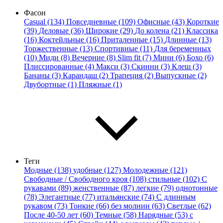
Фасон
Casual (134)
Повседневные (109)
Офисные (43)
Короткие
(39)
Деловые (36)
Широкие (29)
До колена (21)
Классика
(16)
Коктейльные (16)
Приталенные (15)
Длинные (13)
Торжественные (13)
Спортивные (11)
Для беременных
(10)
Миди (8)
Вечерние (8)
Slim fit (7)
Мини (6)
Бохо (6)
Плиссированные (4)
Макси (3)
Скинни (3)
Клеш (3)
Бананы (3)
Карандаш (2)
Трапеция (2)
Выпускные (2)
Двубортные (1)
Пляжные (1)
Теги
Модные (138)
удобные (127)
Молодежные (121)
Свободные / Свободного кроя (108)
стильные (102)
С
рукавами (89)
женственные (87)
легкие (79)
однотонные
(78)
Элегантные (77)
итальянские (74)
С длинным
рукавом (73)
Тонкие (66)
без молнии (63)
Светлые (62)
После 40-50 лет (60)
Темные (58)
Нарядные (53)
с