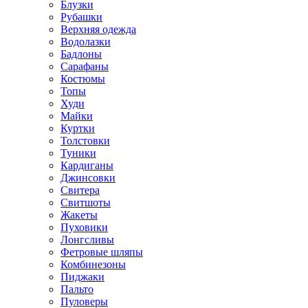
Блузки
Рубашки
Верхняя одежда
Водолазки
Бадлоны
Сарафаны
Костюмы
Топы
Худи
Майки
Куртки
Толстовки
Туники
Кардиганы
Джинсовки
Свитера
Свитшоты
Жакеты
Пуховики
Лонгсливы
Фетровые шляпы
Комбинезоны
Пиджаки
Пальто
Пуловеры