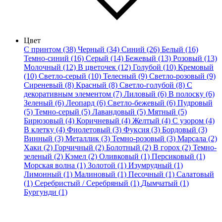
Цвет
С принтом (38)
Черный (34)
Синий (26)
Белый (16)
Темно-синий (16)
Серый (14)
Бежевый (13)
Розовый (13)
Молочный (12)
В цветочек (12)
Голубой (10)
Кремовый
(10)
Светло-серый (10)
Телесный (9)
Светло-розовый (9)
Сиреневый (8)
Красный (8)
Светло-голубой (8)
С
декоративным элементом (7)
Лиловый (6)
В полоску (6)
Зеленый (6)
Леопард (6)
Светло-бежевый (6)
Пудровый
(5)
Темно-серый (5)
Лавандовый (5)
Мятный (5)
Бирюзовый (4)
Коричневый (4)
Желтый (4)
С узором (4)
В клетку (4)
Фиолетовый (3)
Фуксия (3)
Бордовый (3)
Винный (3)
Металлик (3)
Темно-розовый (3)
Марсала (2)
Хаки (2)
Горчичный (2)
Болотный (2)
В горох (2)
Темно-
зеленый (2)
Кэмел (2)
Оливковый (1)
Персиковый (1)
Морская волна (1)
Золотой (1)
Изумрудный (1)
Лимонный (1)
Малиновый (1)
Песочный (1)
Салатовый
(1)
Серебристый / Серебряный (1)
Дымчатый (1)
Бургунди (1)