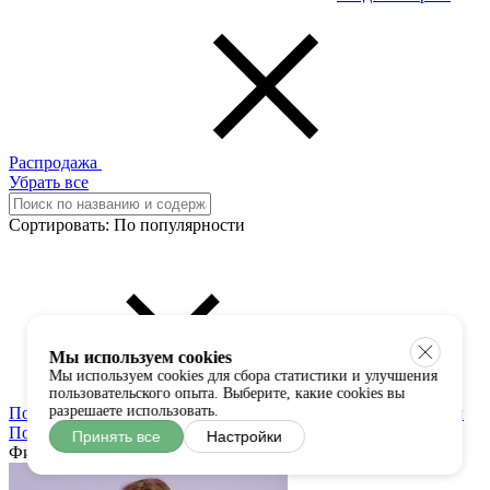
Распродажа
Убрать все
Сортировать:
По популярности
Мы используем cookies
Мы используем cookies для сбора статистики и улучшения
пользовательского опыта. Выберите, какие cookies вы
разрешаете использовать.
По популярности
По возрастанию цены
По убыванию цены
По новинкам
По скидкам
По наличию
Принять все
Настройки
Фильтр