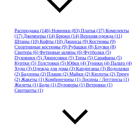
Распродажа (146)
Новинки (83)
Платья (37)
Комплекты
(17)
Джемперы (14)
Брюки (14)
Верхняя одежда (11)
Штаны (10)
Кофты (10)
Джинсы (9)
Костюмы (9)
Спортивные костюмы (9)
Рубашки (8)
Блузки (8)
Свитера (6)
Фетровые шляпы (6)
Футболки (5)
Пуховики (5)
Джинсовки (5)
Топы (5)
Сарафаны (5)
Куртки (5)
Толстовки (5)
Юбки (4)
Туники (4)
Пальто (4)
Худи (3)
Одежда для дома (3)
Кардиганы (3)
Водолазки
(2)
Бадлоны (2)
Плащи (2)
Майки (2)
Кюлоты (2)
Тренч
(2)
Жакеты (1)
Комбинезоны (1)
Лосины / Леггинсы (1)
Жилеты (1)
Боди (1)
Пуловеры (1)
Ветровки (1)
Свитшоты (1)