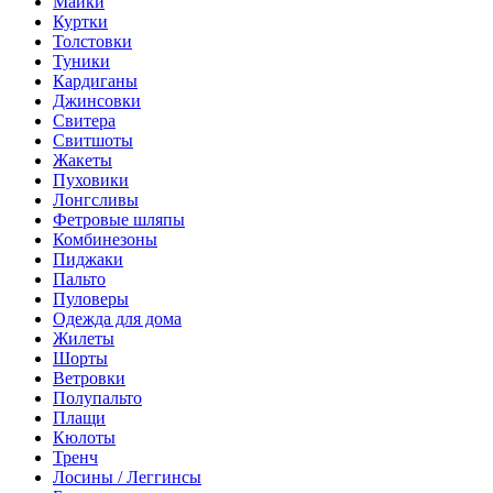
Майки
Куртки
Толстовки
Туники
Кардиганы
Джинсовки
Свитера
Свитшоты
Жакеты
Пуховики
Лонгсливы
Фетровые шляпы
Комбинезоны
Пиджаки
Пальто
Пуловеры
Одежда для дома
Жилеты
Шорты
Ветровки
Полупальто
Плащи
Кюлоты
Тренч
Лосины / Леггинсы