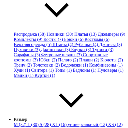
Распродажа (58)
Новинки (30)
Платья (13)
Джемперы (9)
Комплекты (9)
Кофты (7)
Брюки (6)
Костюмы (6)
Верхняя одежда (5)
Штаны (4)
Рубашки (4)
Джинсы (3)
Пуховики (3)
Джинсовки (3)
Блузки (3)
Туники (3)
Сарафаны (3)
Фетровые шляпы (3)
Спортивные
костюмы (3)
Юбки (2)
Пальто (2)
Плащи (2)
Кюлоты (2)
Тренч (2)
Толстовки (2)
Водолазки (1)
Комбинезоны (1)
Худи (1)
Свитера (1)
Топы (1)
Бадлоны (1)
Пуловеры (1)
Майки (1)
Куртки (1)
Размер
M (32)
L (30)
S (28)
XL (16)
универсальный (12)
XS (12)