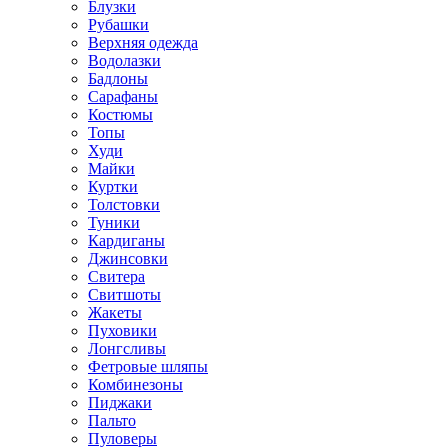
Блузки
Рубашки
Верхняя одежда
Водолазки
Бадлоны
Сарафаны
Костюмы
Топы
Худи
Майки
Куртки
Толстовки
Туники
Кардиганы
Джинсовки
Свитера
Свитшоты
Жакеты
Пуховики
Лонгсливы
Фетровые шляпы
Комбинезоны
Пиджаки
Пальто
Пуловеры