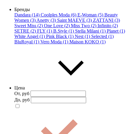
Бренды
Dandara (14)
Coolples Moda (6)
E-Woman (5)
Beauty
Women (3)
Anetty (3)
Saint MAEVE (3)
ZATTANI (3)
Sweet Miss (2)
One Love (2)
Miss Two (2)
Infinito (2)
SETRE (2)
FLY (1)
B.Style (1)
Stella Milani (1)
Planet (1)
White Angel (1)
Pink Black (1)
Nest (1)
Selected (1)
BluRoyal (1)
Vero Moda (1)
Maison KOKO (1)
Цена
От, руб
До, руб