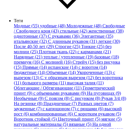
Теги
Модные (55)
удобные (48)
Молодежные (48)
Свободные
/ Свободного кроя (43)
стильные (42)
женственные (38)
однотонные (37)
С рукавами (36)
Элегантные (35)
итальянские (32)
С длинным рукавом (31)
легкие (30)
После 40-50 лет (29)
Строгие (25)
Тонкие (25)
без
молнии (25)
Плотная ткань (22)
с карманами (21)
Нарядные (21)
теплые / утепленные (19)
базовые (18)
премиум (16)
С молнией (16)
Стрейч (15)
без рисунка
(15)
Прямые (14)
испанские (14)
с воротом (14)
бюджетные (14)
Объемные (14)
Укороченные (13)
с
вырезом (13)
С v образным вырезом (12)
без воротника
(11)
большого размера (11)
высокая талия (11)
Облегающие / Обтягивающие (11)
Геометрический
принт (9)
с объемными рукавами (9)
На пуговицах (9)
Необычные (9)
С поясом (8)
С рисунком (8)
Рукав 3/4 (8)
На резинке (8)
Праздничные (7)
Разных цветов (7)
зауженные (7)
с капюшоном (7)
с рюшами (6)
высокий
рост (6)
комбинированные (6)
С коротким рукавом (5)
Воротник стойкой (5)
Цветочный принт (5)
мягкие (5)
натуральные материалы (5)
вязаные (5)
На одной