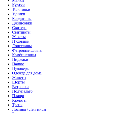
Майки
Куртки
Толстовки
Туники
Кардиганы
Джинсовки
Свитера
Свитшоты
Жакеты
Пуховики
Лонгсливы
Фетровые шляпы
Комбинезоны
Пиджаки
Пальто
Пуловеры
Одежда для дома
Жилеты
Шорты
Ветровки
Полупальто
Плащи
Кюлоты
Тренч
Лосины / Леггинсы