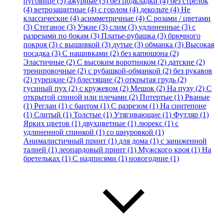
пуговице (5)
ажурные (5)
без подкладки (4)
без стрелок
(4)
ветрозащитные (4)
с горлом (4)
декольте (4)
Не
классические (4)
асимметричные (4)
С розами / цветами
(3)
Стеганое (3)
Узкие (3)
слим (3)
удлиненные (3)
с
разрезами по бокам (3)
Платье-рубашка (3)
брючного
покроя (3)
с вышивкой (3)
дутые (3)
обманка (3)
Высокая
посадка (3)
С нашивками (2)
без капюшона (2)
Эластичные (2)
С высоким воротником (2)
датские (2)
тренировочные (2)
с рубашкой-обманкой (2)
без рукавов
(2)
турецкие (2)
блестящие (2)
открытая грудь (2)
гусиный пух (2)
с кружевом (2)
Мешок (2)
На пуху (2)
С
открытой спиной или плечами (2)
Потертые (1)
Рваные
(1)
Реглан (1)
с бантом (1)
С разрезом (1)
На синтепоне
(1)
Слитый (1)
Толстые (1)
Утягивающие (1)
Футляр (1)
Ярких цветов (1)
двухцветные (1)
люрекс (1)
с
удлиненной спинкой (1)
со шнуровкой (1)
Анималистичный принт (1)
для дома (1)
с заниженной
талией (1)
леопардовый принт (1)
Мужского кроя (1)
На
бретельках (1)
С надписями (1)
новогодние (1)