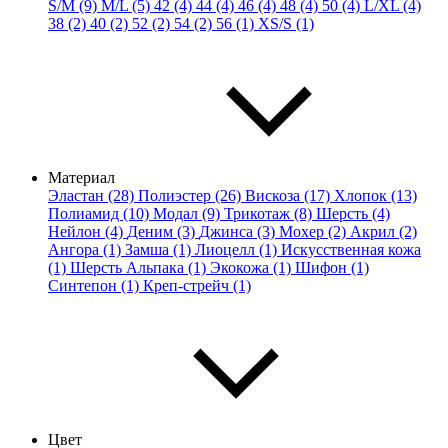
S/M (9)
M/L (5)
42 (4)
44 (4)
46 (4)
48 (4)
50 (4)
L/XL (4)
38 (2)
40 (2)
52 (2)
54 (2)
56 (1)
XS/S (1)
Материал
Эластан (28)
Полиэстер (26)
Вискоза (17)
Хлопок (13)
Полиамид (10)
Модал (9)
Трикотаж (8)
Шерсть (4)
Нейлон (4)
Деним (3)
Джинса (3)
Мохер (2)
Акрил (2)
Ангора (1)
Замша (1)
Лиоцелл (1)
Искусственная кожа
(1)
Шерсть Альпака (1)
Экокожа (1)
Шифон (1)
Синтепон (1)
Креп-стрейч (1)
Цвет