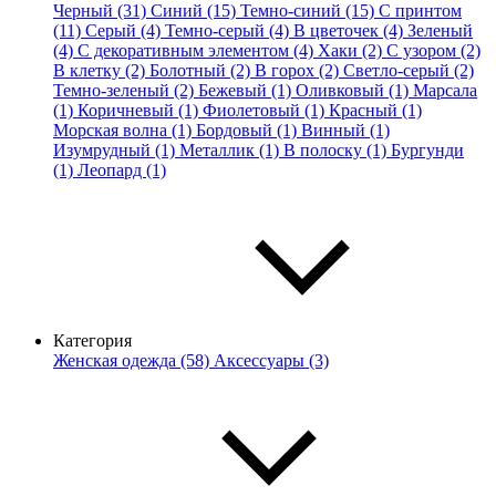
Черный (31)
Синий (15)
Темно-синий (15)
С принтом
(11)
Серый (4)
Темно-серый (4)
В цветочек (4)
Зеленый
(4)
С декоративным элементом (4)
Хаки (2)
С узором (2)
В клетку (2)
Болотный (2)
В горох (2)
Светло-серый (2)
Темно-зеленый (2)
Бежевый (1)
Оливковый (1)
Марсала
(1)
Коричневый (1)
Фиолетовый (1)
Красный (1)
Морская волна (1)
Бордовый (1)
Винный (1)
Изумрудный (1)
Металлик (1)
В полоску (1)
Бургунди
(1)
Леопард (1)
Категория
Женская одежда (58)
Аксессуары (3)