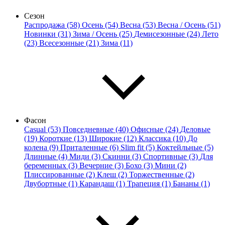
Сезон
Распродажа (58)
Осень (54)
Весна (53)
Весна / Осень (51)
Новинки (31)
Зима / Осень (25)
Демисезонные (24)
Лето
(23)
Всесезонные (21)
Зима (11)
Фасон
Casual (53)
Повседневные (40)
Офисные (24)
Деловые
(19)
Короткие (13)
Широкие (12)
Классика (10)
До
колена (9)
Приталенные (6)
Slim fit (5)
Коктейльные (5)
Длинные (4)
Миди (3)
Скинни (3)
Спортивные (3)
Для
беременных (3)
Вечерние (3)
Бохо (3)
Мини (2)
Плиссированные (2)
Клеш (2)
Торжественные (2)
Двубортные (1)
Карандаш (1)
Трапеция (1)
Бананы (1)