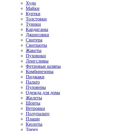
Худи
Майки
Куртки
Толстовки
Туники
Кардиганы
Джинсовки
Свитера
Свитшоты
Жакеты
Пуховики
Лонгсливы
Фетровые шляпы
Комбинезоны
Пиджаки
Пальто
Пуловеры
Одежда для дома
Жилеты
Шорты
Ветровки
Полупальто
Плащи
Кюлоты
Тренч