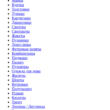
Майки
Куртки
Толстовки
Туники
Кардиганы
Джинсовки
Свитера
Свитшоты
Жакеты
Пуховики
Лонгсливы
Фетровые шляпы
Комбинезоны
Пиджаки
Пальто
Пуловеры
Одежда для дома
Жилеты
Шорты
Ветровки
Полупальто
Плащи
Кюлоты
Тренч
Лосины / Леггинсы