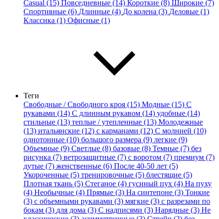
Casual (15)
Повседневные (14)
Короткие (8)
Широкие (7)
Спортивные (6)
Длинные (4)
До колена (3)
Деловые (1)
Классика (1)
Офисные (1)
Теги
Свободные / Свободного кроя (15)
Модные (15)
С
рукавами (14)
С длинным рукавом (14)
удобные (14)
стильные (13)
теплые / утепленные (13)
Молодежные
(13)
итальянские (12)
с карманами (12)
С молнией (10)
однотонные (10)
большого размера (9)
легкие (9)
Объемные (9)
Светлые (8)
базовые (8)
Темные (7)
без
рисунка (7)
ветрозащитные (7)
с воротом (7)
премиум (7)
дутые (7)
женственные (6)
После 40-50 лет (5)
Укороченные (5)
тренировочные (5)
блестящие (5)
Плотная ткань (5)
Стеганое (4)
гусиный пух (4)
На пуху
(4)
Необычные (4)
Прямые (3)
На синтепоне (3)
Тонкие
(3)
с объемными рукавами (3)
мягкие (3)
с разрезами по
бокам (3)
для дома (3)
С надписями (3)
Нарядные (3)
Не
классические (3)
асимметричные (3)
Стрейч (2)
без