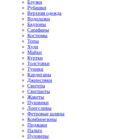
Блузки
Рубашки
Верхняя одежда
Водолазки
Бадлоны
Сарафаны
Костюмы
Топы
Худи
Майки
Куртки
Толстовки
Туники
Кардиганы
Джинсовки
Свитера
Свитшоты
Жакеты
Пуховики
Лонгсливы
Фетровые шляпы
Комбинезоны
Пиджаки
Пальто
Пуловеры