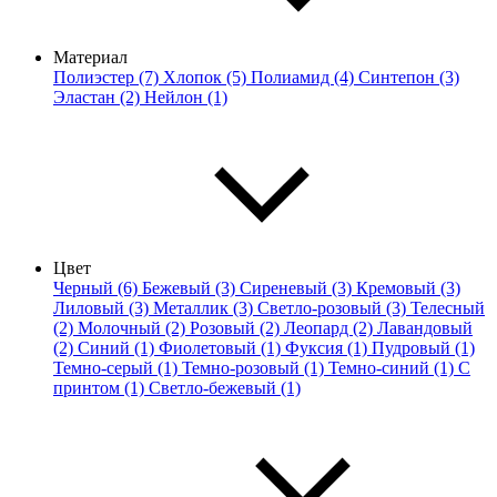
Материал
Полиэстер (7)
Хлопок (5)
Полиамид (4)
Синтепон (3)
Эластан (2)
Нейлон (1)
Цвет
Черный (6)
Бежевый (3)
Сиреневый (3)
Кремовый (3)
Лиловый (3)
Металлик (3)
Светло-розовый (3)
Телесный
(2)
Молочный (2)
Розовый (2)
Леопард (2)
Лавандовый
(2)
Синий (1)
Фиолетовый (1)
Фуксия (1)
Пудровый (1)
Темно-серый (1)
Темно-розовый (1)
Темно-синий (1)
С
принтом (1)
Светло-бежевый (1)