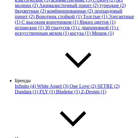
молнии (2)
Анималистичный принт (2)
турецкие (2)
бюджетные (2)
комбинированные (2)
леопардовый
принт (2)
Воротник стойкой (1)
Толстые (1)
Элегантные
(1)
С высоким воротником (1)
Ярких цветов (1)
испанские (1)
30 градусов (1)
с драпировкой (1)
с
искусственным мехом (1)
косуха (1)
Мешок (1)
Бренды
Infinito (4)
White Angel (3)
One Love (2)
SETRE (2)
Dandara (1)
FLY (1)
Bludeise (1)
Z-Design (1)