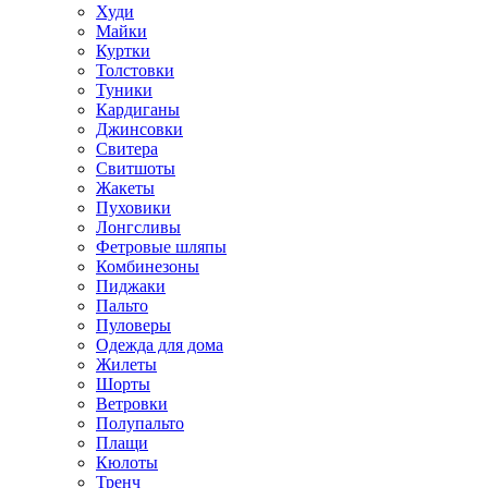
Худи
Майки
Куртки
Толстовки
Туники
Кардиганы
Джинсовки
Свитера
Свитшоты
Жакеты
Пуховики
Лонгсливы
Фетровые шляпы
Комбинезоны
Пиджаки
Пальто
Пуловеры
Одежда для дома
Жилеты
Шорты
Ветровки
Полупальто
Плащи
Кюлоты
Тренч