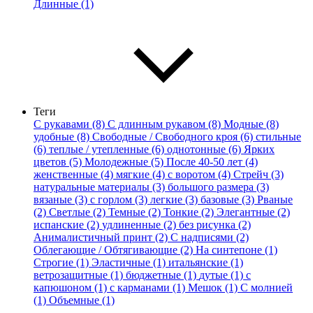
Длинные (1)
Теги
С рукавами (8)
С длинным рукавом (8)
Модные (8)
удобные (8)
Свободные / Свободного кроя (6)
стильные
(6)
теплые / утепленные (6)
однотонные (6)
Ярких
цветов (5)
Молодежные (5)
После 40-50 лет (4)
женственные (4)
мягкие (4)
с воротом (4)
Стрейч (3)
натуральные материалы (3)
большого размера (3)
вязаные (3)
с горлом (3)
легкие (3)
базовые (3)
Рваные
(2)
Светлые (2)
Темные (2)
Тонкие (2)
Элегантные (2)
испанские (2)
удлиненные (2)
без рисунка (2)
Анималистичный принт (2)
С надписями (2)
Облегающие / Обтягивающие (2)
На синтепоне (1)
Строгие (1)
Эластичные (1)
итальянские (1)
ветрозащитные (1)
бюджетные (1)
дутые (1)
с
капюшоном (1)
с карманами (1)
Мешок (1)
С молнией
(1)
Объемные (1)