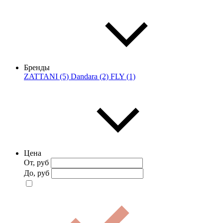
Бренды
ZATTANI (5)
Dandara (2)
FLY (1)
Цена
От, руб
До, руб