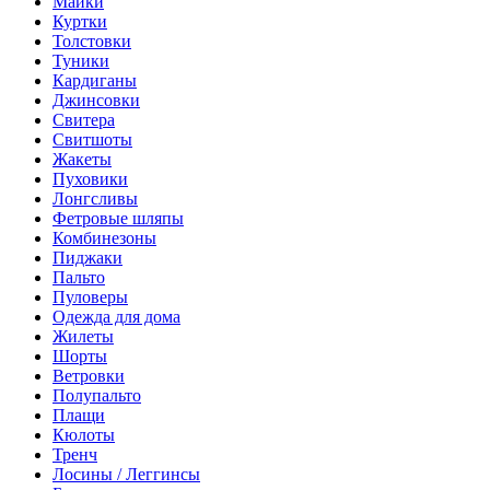
Майки
Куртки
Толстовки
Туники
Кардиганы
Джинсовки
Свитера
Свитшоты
Жакеты
Пуховики
Лонгсливы
Фетровые шляпы
Комбинезоны
Пиджаки
Пальто
Пуловеры
Одежда для дома
Жилеты
Шорты
Ветровки
Полупальто
Плащи
Кюлоты
Тренч
Лосины / Леггинсы