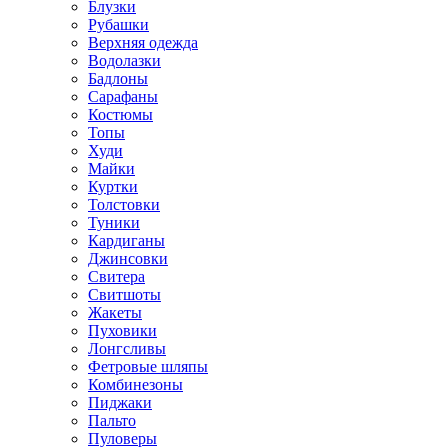
Блузки
Рубашки
Верхняя одежда
Водолазки
Бадлоны
Сарафаны
Костюмы
Топы
Худи
Майки
Куртки
Толстовки
Туники
Кардиганы
Джинсовки
Свитера
Свитшоты
Жакеты
Пуховики
Лонгсливы
Фетровые шляпы
Комбинезоны
Пиджаки
Пальто
Пуловеры