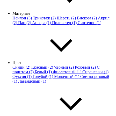
Материал
Нейлон (3)
Трикотаж (2)
Шерсть (2)
Вискоза (2)
Акрил
(2)
Пан (2)
Ангора (1)
Полиэстер (1)
Синтепон (1)
Цвет
Синий (2)
Красный (2)
Черный (2)
Розовый (2)
С
принтом (2)
Белый (1)
Фиолетовый (1)
Сиреневый (1)
Фуксия (1)
Голубой (1)
Молочный (1)
Светло-розовый
(1)
Лавандовый (1)