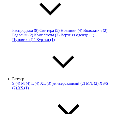
Распродажа (8)
Свитера (5)
Новинки (4)
Водолазки (2)
Бадлоны (2)
Комплекты (2)
Верхняя одежда (1)
Пуховики (1)
Куртки (1)
Размер
S (4)
M (4)
L (4)
XL (3)
универсальный (2)
M/L (2)
XS/S
(2)
XS (1)