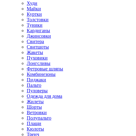
Худи
Майки
Куртки
Толстовки
Туники
Кардиганы
Джинсовки
Свитера
Свитшоты
Жакеты
Пуховики
Лонгсливы
Фетровые шляпы
Комбинезоны
Пиджаки
Пальто
Пуловеры
Одежда для дома
Жилеты
Шорты
Ветровки
Полупальто
Плащи
Кюлоты
Тренч