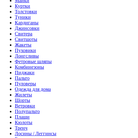
Майки
Куртки
Толстовки
Туники
Кардиганы
Джинсовки
Свитера
Свитшоты
Жакеты
Пуховики
Лонгсливы
Фетровые шляпы
Комбинезоны
Пиджаки
Пальто
Пуловеры
Одежда для дома
Жилеты
Шорты
Ветровки
Полупальто
Плащи
Кюлоты
Тренч
Лосины / Леггинсы