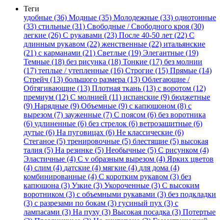
Теги
удобные (36)
Модные (35)
Молодежные (33)
однотонные
(33)
стильные (31)
Свободные / Свободного кроя (30)
легкие (26)
С рукавами (23)
После 40-50 лет (22)
С
длинным рукавом (22)
женственные (22)
итальянские
(21)
с карманами (21)
Светлые (19)
Элегантные (19)
Темные (18)
без рисунка (18)
Тонкие (17)
без молнии
(17)
теплые / утепленные (16)
Строгие (15)
Прямые (14)
Стрейч (13)
большого размера (13)
Облегающие /
Обтягивающие (13)
Плотная ткань (13)
с воротом (12)
премиум (12)
С молнией (11)
испанские (9)
бюджетные
(9)
Нарядные (9)
Объемные (9)
с капюшоном (8)
с
вырезом (7)
зауженные (7)
С поясом (6)
без воротника
(6)
удлиненные (6)
без стрелок (6)
ветрозащитные (6)
дутые (6)
На пуговицах (6)
Не классические (6)
Стеганое (5)
тренировочные (5)
блестящие (5)
высокая
талия (5)
На резинке (5)
Необычные (5)
С рисунком (4)
Эластичные (4)
С v образным вырезом (4)
Ярких цветов
(4)
слим (4)
датские (4)
мягкие (4)
для дома (4)
комбинированные (4)
С коротким рукавом (3)
без
капюшона (3)
Узкие (3)
Укороченные (3)
С высоким
воротником (3)
с объемными рукавами (3)
без подкладки
(3)
с разрезами по бокам (3)
гусиный пух (3)
с
лампасами (3)
На пуху (3)
Высокая посадка (3)
Потертые