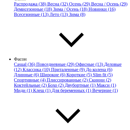
Распродажа (38)
Весна (32)
Осень (29)
Весна / Осень (29)
Демисезонные (18)
Зима / Осень (18)
Новинки (16)
Всесезонные (13)
Лето (13)
Зима (8)
Фасон
Casual (36)
Повседневные (29)
Офисные (13)
Деловые
(12)
Классика (10)
Приталенные (9)
До колена (6)
Длинные (6)
Широкие (6)
Короткие (5)
Slim fit (5)
Спортивные (4)
Плиссированные (2)
Скинни (2)
Коктейльные (2)
Бохо (2)
Двубортные (1)
Макси (1)
Миди (1)
Клеш (1)
Для беременных (1)
Вечерние (1)