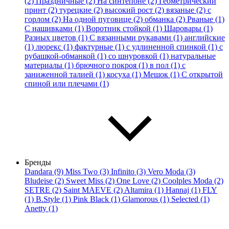
(2)
Праздничные (2)
На синтепоне (2)
Геометрический
принт (2)
турецкие (2)
высокий рост (2)
вязаные (2)
с
горлом (2)
На одной пуговице (2)
обманка (2)
Рваные (1)
С нашивками (1)
Воротник стойкой (1)
Шаровары (1)
Разных цветов (1)
С вязанными рукавами (1)
английские
(1)
люрекс (1)
фактурные (1)
с удлиненной спинкой (1)
с
рубашкой-обманкой (1)
со шнуровкой (1)
натуральные
материалы (1)
брючного покроя (1)
в пол (1)
с
заниженной талией (1)
косуха (1)
Мешок (1)
С открытой
спиной или плечами (1)
Бренды
Dandara (9)
Miss Two (3)
Infinito (3)
Vero Moda (3)
Bludeise (2)
Sweet Miss (2)
One Love (2)
Coolples Moda (2)
SETRE (2)
Saint MAEVE (2)
Altamira (1)
Hannaj (1)
FLY
(1)
B.Style (1)
Pink Black (1)
Glamorous (1)
Selected (1)
Anetty (1)