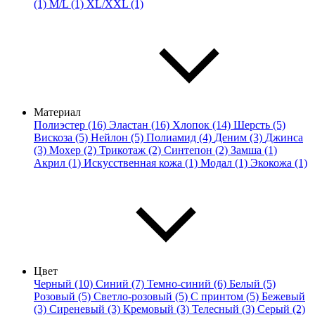
(1)
M/L (1)
XL/XXL (1)
Материал
Полиэстер (16)
Эластан (16)
Хлопок (14)
Шерсть (5)
Вискоза (5)
Нейлон (5)
Полиамид (4)
Деним (3)
Джинса
(3)
Мохер (2)
Трикотаж (2)
Синтепон (2)
Замша (1)
Акрил (1)
Искусственная кожа (1)
Модал (1)
Экокожа (1)
Цвет
Черный (10)
Синий (7)
Темно-синий (6)
Белый (5)
Розовый (5)
Светло-розовый (5)
С принтом (5)
Бежевый
(3)
Сиреневый (3)
Кремовый (3)
Телесный (3)
Серый (2)