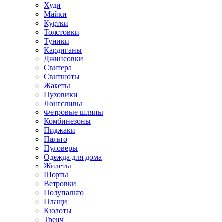
Худи
Майки
Куртки
Толстовки
Туники
Кардиганы
Джинсовки
Свитера
Свитшоты
Жакеты
Пуховики
Лонгсливы
Фетровые шляпы
Комбинезоны
Пиджаки
Пальто
Пуловеры
Одежда для дома
Жилеты
Шорты
Ветровки
Полупальто
Плащи
Кюлоты
Тренч