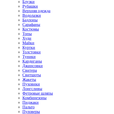
Блузки
Рубашки
Верхняя одежда
Водолазки
Бадлоны
Сарафаны
Костюмы
Топы
Худи
Майки
Куртки
Толстовки
Туники
Кардиганы
Джинсовки
Свитера
Свитшоты
Жакеты
Пуховики
Лонгсливы
Фетровые шляпы
Комбинезоны
Пиджаки
Пальто
Пуловеры