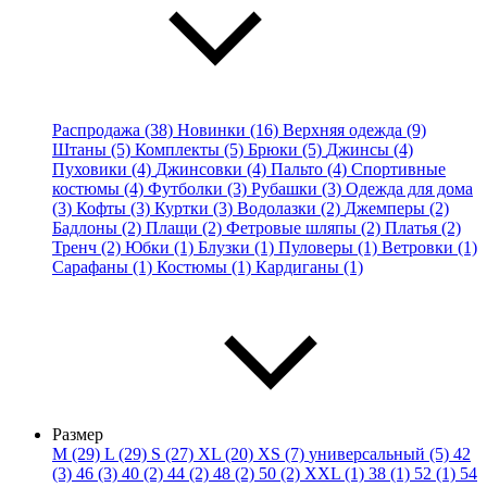
Распродажа (38)
Новинки (16)
Верхняя одежда (9)
Штаны (5)
Комплекты (5)
Брюки (5)
Джинсы (4)
Пуховики (4)
Джинсовки (4)
Пальто (4)
Спортивные
костюмы (4)
Футболки (3)
Рубашки (3)
Одежда для дома
(3)
Кофты (3)
Куртки (3)
Водолазки (2)
Джемперы (2)
Бадлоны (2)
Плащи (2)
Фетровые шляпы (2)
Платья (2)
Тренч (2)
Юбки (1)
Блузки (1)
Пуловеры (1)
Ветровки (1)
Сарафаны (1)
Костюмы (1)
Кардиганы (1)
Размер
M (29)
L (29)
S (27)
XL (20)
XS (7)
универсальный (5)
42
(3)
46 (3)
40 (2)
44 (2)
48 (2)
50 (2)
XXL (1)
38 (1)
52 (1)
54