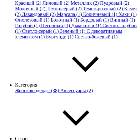
Красный (2)
Лиловый (2)
Металлик (2)
Пудровый (2)
Молочный (2)
Темно-серый (2)
Темно-розовый (2)
Кэмел
(2)
Лавандовый (2)
Марсала (1)
Коричневый (1)
Хаки (1)
Фиолетовый (1)
Болотный (1)
Бордовый (1)
Винный (1)
Голубой (1)
Песочный (1)
Дымчатый (1)
Светло-голубой
(1)
Светло-серый (1)
Зеленый (1)
С декоративным
элементом (1)
Бургунди (1)
Светло-бежевый (1)
Категория
Женская одежда (38)
Аксессуары (2)
Сезон