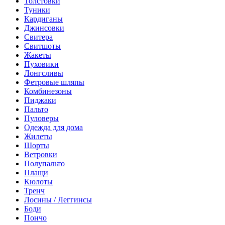
Толстовки
Туники
Кардиганы
Джинсовки
Свитера
Свитшоты
Жакеты
Пуховики
Лонгсливы
Фетровые шляпы
Комбинезоны
Пиджаки
Пальто
Пуловеры
Одежда для дома
Жилеты
Шорты
Ветровки
Полупальто
Плащи
Кюлоты
Тренч
Лосины / Леггинсы
Боди
Пончо