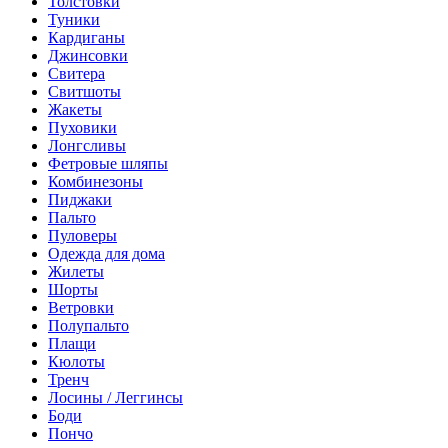
Толстовки
Туники
Кардиганы
Джинсовки
Свитера
Свитшоты
Жакеты
Пуховики
Лонгсливы
Фетровые шляпы
Комбинезоны
Пиджаки
Пальто
Пуловеры
Одежда для дома
Жилеты
Шорты
Ветровки
Полупальто
Плащи
Кюлоты
Тренч
Лосины / Леггинсы
Боди
Пончо