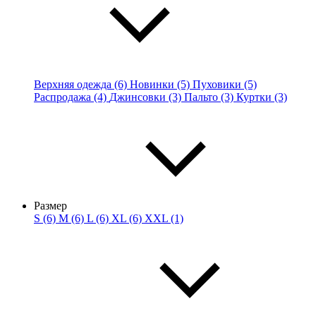
Верхняя одежда (6)
Новинки (5)
Пуховики (5)
Распродажа (4)
Джинсовки (3)
Пальто (3)
Куртки (3)
Размер
S (6)
M (6)
L (6)
XL (6)
XXL (1)