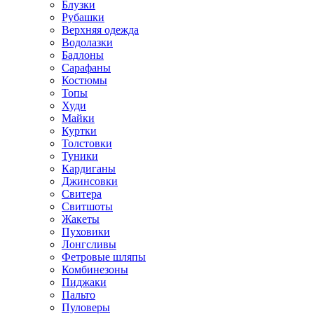
Блузки
Рубашки
Верхняя одежда
Водолазки
Бадлоны
Сарафаны
Костюмы
Топы
Худи
Майки
Куртки
Толстовки
Туники
Кардиганы
Джинсовки
Свитера
Свитшоты
Жакеты
Пуховики
Лонгсливы
Фетровые шляпы
Комбинезоны
Пиджаки
Пальто
Пуловеры