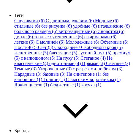
Теги
С рукавами (6)
С длинным рукавом (6)
Модные (6)
стильные (6)
без рисунка (6)
удобные (6)
итальянские (6)
большого размера (6)
ветрозащитные (6)
с воротом (6)
дутые (6)
теплые / утепленные (6)
с карманами (6)
легкие (6)
С молнией (6)
Молодежные (6)
Объемные (6)
После 40-50 лет (5)
Свободные / Свободного кроя (5)
женственные (5)
блестящие (5)
гусиный пух (5)
премиум
(5)
с капюшоном (5)
На пуху (5)
Стеганое (4)
Не
классические (4)
однотонные (4)
Прямые (3)
Светлые (3)
Темные (3)
Укороченные (3)
с разрезами по бокам (3)
Нарядные (3)
базовые (3)
На синтепоне (1)
без
капюшона (1)
Тонкие (1)
С высоким воротником (1)
Ярких цветов (1)
бюджетные (1)
косуха (1)
Бренды