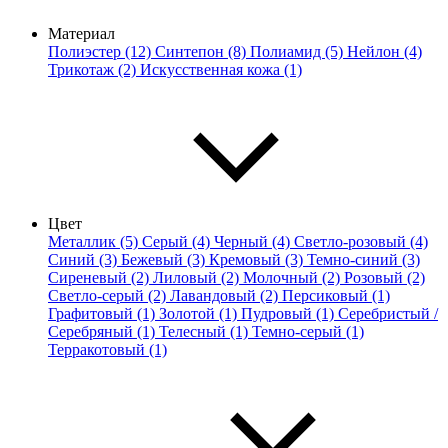
Материал
Полиэстер (12)
Синтепон (8)
Полиамид (5)
Нейлон (4)
Трикотаж (2)
Искусственная кожа (1)
Цвет
Металлик (5)
Серый (4)
Черный (4)
Светло-розовый (4)
Синий (3)
Бежевый (3)
Кремовый (3)
Темно-синий (3)
Сиреневый (2)
Лиловый (2)
Молочный (2)
Розовый (2)
Светло-серый (2)
Лавандовый (2)
Персиковый (1)
Графитовый (1)
Золотой (1)
Пудровый (1)
Серебристый /
Серебряный (1)
Телесный (1)
Темно-серый (1)
Терракотовый (1)