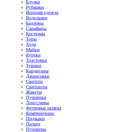
Блузки
Рубашки
Верхняя одежда
Водолазки
Бадлоны
Сарафаны
Костюмы
Топы
Худи
Майки
Куртки
Толстовки
Туники
Кардиганы
Джинсовки
Свитера
Свитшоты
Жакеты
Пуховики
Лонгсливы
Фетровые шляпы
Комбинезоны
Пиджаки
Пальто
Пуловеры