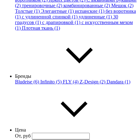
(2)
тренировочные (2)
комбинированные (2)
Мешок (2)
Толстые (1)
Элегантные (1)
испанские (1)
без воротника
(1)
с удлиненной спинкой (1)
удлиненные (1)
30
градусов (1)
с драпировкой (1)
с искусственным мехом
(1)
Плотная ткань (1)
Бренды
Bludeise (6)
Infinito (5)
FLY (4)
Z-Design (2)
Dandara (1)
Цена
От, руб