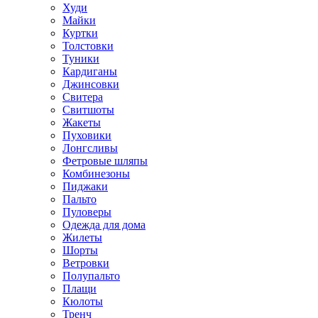
Худи
Майки
Куртки
Толстовки
Туники
Кардиганы
Джинсовки
Свитера
Свитшоты
Жакеты
Пуховики
Лонгсливы
Фетровые шляпы
Комбинезоны
Пиджаки
Пальто
Пуловеры
Одежда для дома
Жилеты
Шорты
Ветровки
Полупальто
Плащи
Кюлоты
Тренч