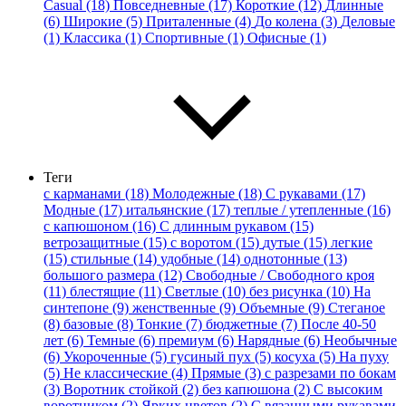
Casual (18)
Повседневные (17)
Короткие (12)
Длинные
(6)
Широкие (5)
Приталенные (4)
До колена (3)
Деловые
(1)
Классика (1)
Спортивные (1)
Офисные (1)
Теги
с карманами (18)
Молодежные (18)
С рукавами (17)
Модные (17)
итальянские (17)
теплые / утепленные (16)
с капюшоном (16)
С длинным рукавом (15)
ветрозащитные (15)
с воротом (15)
дутые (15)
легкие
(15)
стильные (14)
удобные (14)
однотонные (13)
большого размера (12)
Свободные / Свободного кроя
(11)
блестящие (11)
Светлые (10)
без рисунка (10)
На
синтепоне (9)
женственные (9)
Объемные (9)
Стеганое
(8)
базовые (8)
Тонкие (7)
бюджетные (7)
После 40-50
лет (6)
Темные (6)
премиум (6)
Нарядные (6)
Необычные
(6)
Укороченные (5)
гусиный пух (5)
косуха (5)
На пуху
(5)
Не классические (4)
Прямые (3)
с разрезами по бокам
(3)
Воротник стойкой (2)
без капюшона (2)
С высоким
воротником (2)
Ярких цветов (2)
С вязанными рукавами