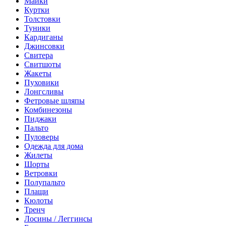
Майки
Куртки
Толстовки
Туники
Кардиганы
Джинсовки
Свитера
Свитшоты
Жакеты
Пуховики
Лонгсливы
Фетровые шляпы
Комбинезоны
Пиджаки
Пальто
Пуловеры
Одежда для дома
Жилеты
Шорты
Ветровки
Полупальто
Плащи
Кюлоты
Тренч
Лосины / Леггинсы