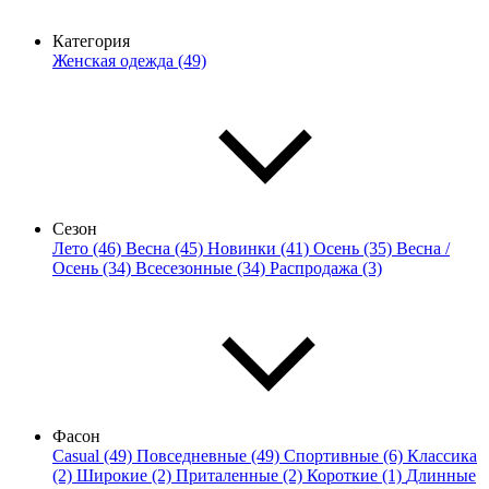
Категория
Женская одежда (49)
Сезон
Лето (46)
Весна (45)
Новинки (41)
Осень (35)
Весна /
Осень (34)
Всесезонные (34)
Распродажа (3)
Фасон
Casual (49)
Повседневные (49)
Спортивные (6)
Классика
(2)
Широкие (2)
Приталенные (2)
Короткие (1)
Длинные