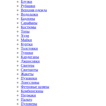
Блузки
Рубашки
Верхняя одежда
Водолазки
Бадлоны
Сарафаны
Костюмы
Топы
Худи
Майки
Куртки
Толстовки
Туники
Кардиганы
Джинсовки
Свитера
Свитшоты
Жакеты
Пуховики
Лонгсливы
Фетровые шляпы
Комбинезоны
Пиджаки
Пальто
Пуловеры