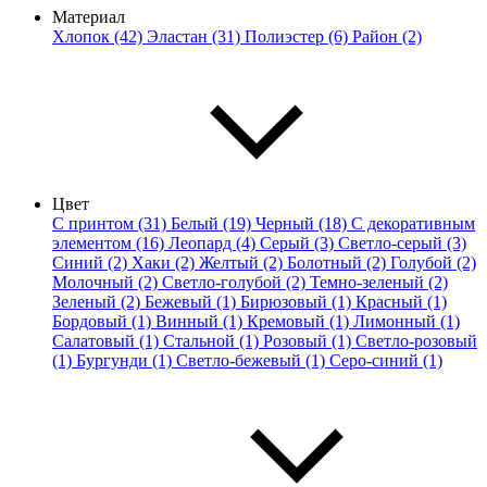
Материал
Хлопок (42)
Эластан (31)
Полиэстер (6)
Район (2)
Цвет
С принтом (31)
Белый (19)
Черный (18)
С декоративным
элементом (16)
Леопард (4)
Серый (3)
Светло-серый (3)
Синий (2)
Хаки (2)
Желтый (2)
Болотный (2)
Голубой (2)
Молочный (2)
Светло-голубой (2)
Темно-зеленый (2)
Зеленый (2)
Бежевый (1)
Бирюзовый (1)
Красный (1)
Бордовый (1)
Винный (1)
Кремовый (1)
Лимонный (1)
Салатовый (1)
Стальной (1)
Розовый (1)
Светло-розовый
(1)
Бургунди (1)
Светло-бежевый (1)
Серо-синий (1)