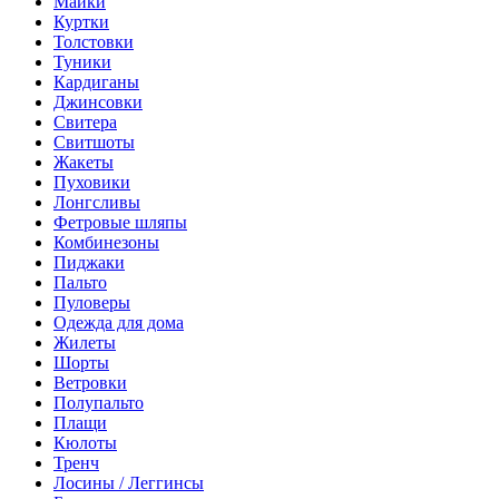
Майки
Куртки
Толстовки
Туники
Кардиганы
Джинсовки
Свитера
Свитшоты
Жакеты
Пуховики
Лонгсливы
Фетровые шляпы
Комбинезоны
Пиджаки
Пальто
Пуловеры
Одежда для дома
Жилеты
Шорты
Ветровки
Полупальто
Плащи
Кюлоты
Тренч
Лосины / Леггинсы