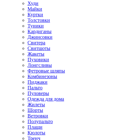
Худи
Майки
Куртки
Толстовки
Туники
Кардиганы
Джинсовки
Свитера
Свитшоты
Жакеты
Пуховики
Лонгсливы
Фетровые шляпы
Комбинезоны
Пиджаки
Пальто
Пуловеры
Одежда для дома
Жилеты
Шорты
Ветровки
Полупальто
Плащи
Кюлоты
Тренч