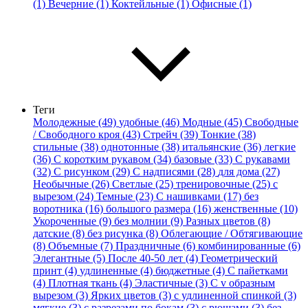
(1)
Вечерние (1)
Коктейльные (1)
Офисные (1)
Теги
Молодежные (49)
удобные (46)
Модные (45)
Свободные
/ Свободного кроя (43)
Стрейч (39)
Тонкие (38)
стильные (38)
однотонные (38)
итальянские (36)
легкие
(36)
С коротким рукавом (34)
базовые (33)
С рукавами
(32)
С рисунком (29)
С надписями (28)
для дома (27)
Необычные (26)
Светлые (25)
тренировочные (25)
с
вырезом (24)
Темные (23)
С нашивками (17)
без
воротника (16)
большого размера (16)
женственные (10)
Укороченные (9)
без молнии (9)
Разных цветов (8)
датские (8)
без рисунка (8)
Облегающие / Обтягивающие
(8)
Объемные (7)
Праздничные (6)
комбинированные (6)
Элегантные (5)
После 40-50 лет (4)
Геометрический
принт (4)
удлиненные (4)
бюджетные (4)
С пайетками
(4)
Плотная ткань (4)
Эластичные (3)
С v образным
вырезом (3)
Ярких цветов (3)
с удлиненной спинкой (3)
мягкие (3)
с разрезами по бокам (3)
с рюшами (3)
без