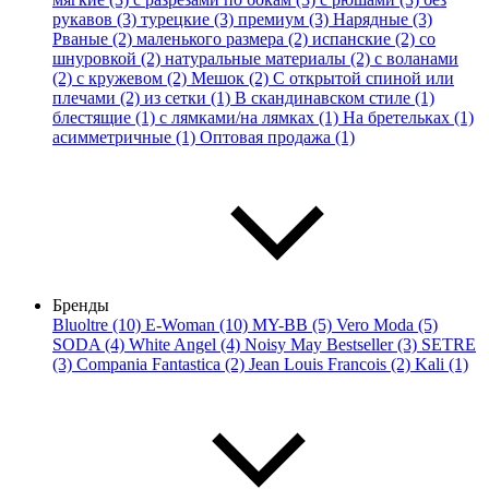
рукавов (3)
турецкие (3)
премиум (3)
Нарядные (3)
Рваные (2)
маленького размера (2)
испанские (2)
со
шнуровкой (2)
натуральные материалы (2)
с воланами
(2)
с кружевом (2)
Мешок (2)
С открытой спиной или
плечами (2)
из сетки (1)
В скандинавском стиле (1)
блестящие (1)
с лямками/на лямках (1)
На бретельках (1)
асимметричные (1)
Оптовая продажа (1)
Бренды
Bluoltre (10)
E-Woman (10)
MY-BB (5)
Vero Moda (5)
SODA (4)
White Angel (4)
Noisy May Bestseller (3)
SETRE
(3)
Compania Fantastica (2)
Jean Louis Francois (2)
Kali (1)