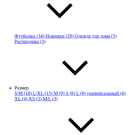
Футболки (34)
Новинки (29)
Одежда для дома (5)
Распродажа (3)
Размер
S/M (18)
L/XL (15)
M (9)
S (8)
L (8)
универсальный (6)
XL (4)
XS (3)
M/L (3)