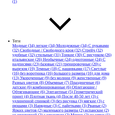
(1)
Теги
Модные (34)
легкие (34)
Молодежные (34)
С рукавами
(32)
Свободные / Свободного кроя (32)
Стрейч (32)
удобные (32)
стильные (31)
Тонкие (30)
С рисунком (26)
итальянские (26)
Необычные (24)
однотонные (24)
С
надписями (23)
базовые (21)
тренировочные (20)
с
вырезом (19)
Темные (18)
С нашивками (17)
Светлые
(16)
без воротника (16)
большого размера (16)
для дома
(13)
Укороченные (9)
без молнии (9)
женственные (9)
Разных цветов (8)
Объемные (7)
Праздничные (6)
датские (6)
комбинированные (6)
Облегающие /
Обтягивающие (6)
Элегантные (5)
Геометрический
принт (4)
Плотная ткань (4)
После 40-50 лет (3)
с
удлиненной спинкой (3)
без рисунка (3)
мягкие (3)
с
рюшами (3)
Нарядные (3)
С пайетками (3)
Рваные (2)
Ярких цветов (2)
маленького размера (2)
испанские (2)
со шнуровкой (2)
с кружевом (2)
Мешок (2)
из сетки (1)