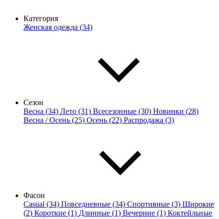
Категория
Женская одежда (34)
Сезон
Весна (34)
Лето (31)
Всесезонные (30)
Новинки (28)
Весна / Осень (25)
Осень (22)
Распродажа (3)
Фасон
Casual (34)
Повседневные (34)
Спортивные (3)
Широкие
(2)
Короткие (1)
Длинные (1)
Вечерние (1)
Коктейльные