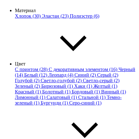
Материал
Хлопок (30)
Эластан (23)
Полиэстер (6)
Цвет
С принтом (28)
С декоративным элементом (16)
Черный
(14)
Белый (12)
Леопард (4)
Синий (2)
Серый (2)
Голубой (2)
Светло-голубой (2)
Светло-серый (2)
Зеленый (2)
Бирюзовый (1)
Хаки (1)
Желтый (1)
Красный (1)
Болотный (1)
Бордовый (1)
Винный (1)
Лимонный (1)
Салатовый (1)
Стальной (1)
Темно-
зеленый (1)
Бургунди (1)
Серо-синий (1)