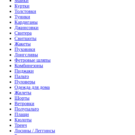
Майки
Куртки
Толстовки
Туники
Кардиганы
Джинсовки
Свитера
Свитшоты
Жакеты
Пуховики
Лонгсливы
Фетровые шляпы
Комбинезоны
Пиджаки
Пальто
Пуловеры
Одежда для дома
Жилеты
Шорты
Ветровки
Полупальто
Плащи
Кюлоты
Тренч
Лосины / Леггинсы