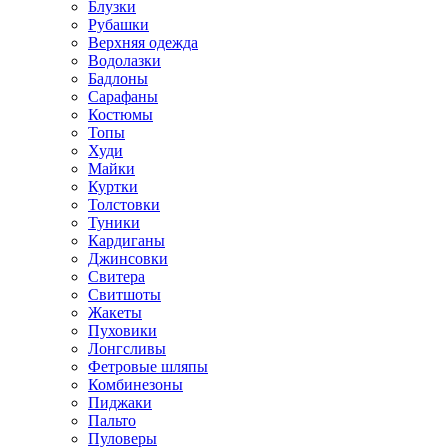
Блузки
Рубашки
Верхняя одежда
Водолазки
Бадлоны
Сарафаны
Костюмы
Топы
Худи
Майки
Куртки
Толстовки
Туники
Кардиганы
Джинсовки
Свитера
Свитшоты
Жакеты
Пуховики
Лонгсливы
Фетровые шляпы
Комбинезоны
Пиджаки
Пальто
Пуловеры