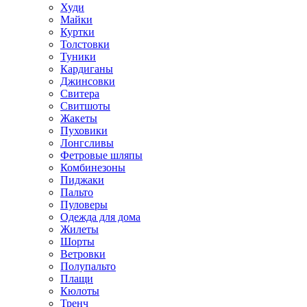
Худи
Майки
Куртки
Толстовки
Туники
Кардиганы
Джинсовки
Свитера
Свитшоты
Жакеты
Пуховики
Лонгсливы
Фетровые шляпы
Комбинезоны
Пиджаки
Пальто
Пуловеры
Одежда для дома
Жилеты
Шорты
Ветровки
Полупальто
Плащи
Кюлоты
Тренч