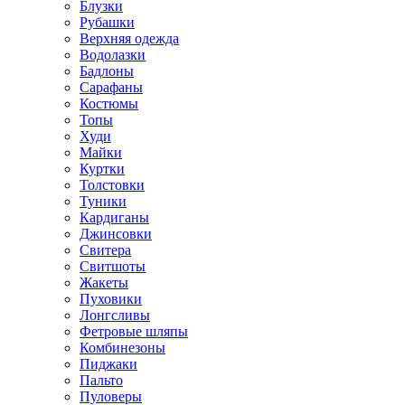
Блузки
Рубашки
Верхняя одежда
Водолазки
Бадлоны
Сарафаны
Костюмы
Топы
Худи
Майки
Куртки
Толстовки
Туники
Кардиганы
Джинсовки
Свитера
Свитшоты
Жакеты
Пуховики
Лонгсливы
Фетровые шляпы
Комбинезоны
Пиджаки
Пальто
Пуловеры