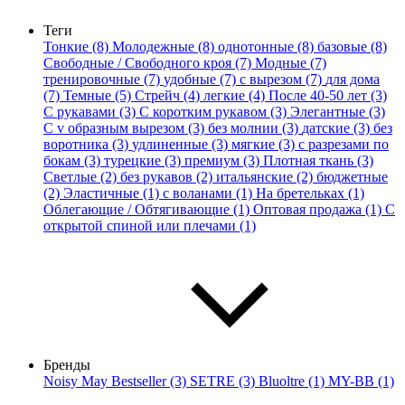
Теги
Тонкие (8)
Молодежные (8)
однотонные (8)
базовые (8)
Свободные / Свободного кроя (7)
Модные (7)
тренировочные (7)
удобные (7)
с вырезом (7)
для дома
(7)
Темные (5)
Стрейч (4)
легкие (4)
После 40-50 лет (3)
С рукавами (3)
С коротким рукавом (3)
Элегантные (3)
С v образным вырезом (3)
без молнии (3)
датские (3)
без
воротника (3)
удлиненные (3)
мягкие (3)
с разрезами по
бокам (3)
турецкие (3)
премиум (3)
Плотная ткань (3)
Светлые (2)
без рукавов (2)
итальянские (2)
бюджетные
(2)
Эластичные (1)
с воланами (1)
На бретельках (1)
Облегающие / Обтягивающие (1)
Оптовая продажа (1)
С
открытой спиной или плечами (1)
Бренды
Noisy May Bestseller (3)
SETRE (3)
Bluoltre (1)
MY-BB (1)