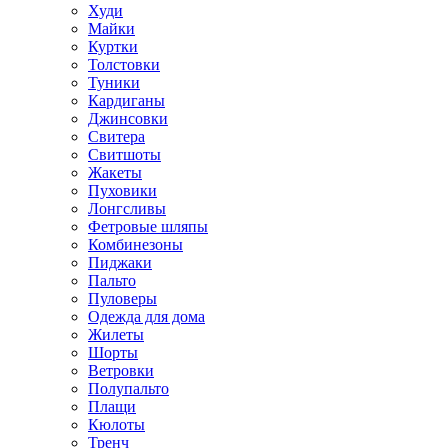
Худи
Майки
Куртки
Толстовки
Туники
Кардиганы
Джинсовки
Свитера
Свитшоты
Жакеты
Пуховики
Лонгсливы
Фетровые шляпы
Комбинезоны
Пиджаки
Пальто
Пуловеры
Одежда для дома
Жилеты
Шорты
Ветровки
Полупальто
Плащи
Кюлоты
Тренч