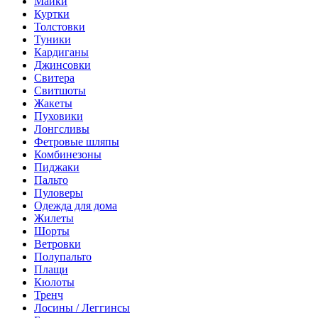
Майки
Куртки
Толстовки
Туники
Кардиганы
Джинсовки
Свитера
Свитшоты
Жакеты
Пуховики
Лонгсливы
Фетровые шляпы
Комбинезоны
Пиджаки
Пальто
Пуловеры
Одежда для дома
Жилеты
Шорты
Ветровки
Полупальто
Плащи
Кюлоты
Тренч
Лосины / Леггинсы