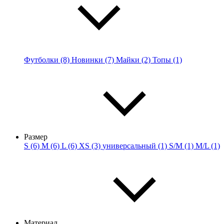
Футболки (8)
Новинки (7)
Майки (2)
Топы (1)
Размер
S (6)
M (6)
L (6)
XS (3)
универсальный (1)
S/M (1)
M/L (1)
Материал