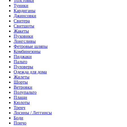
Толстовки
Туники
Кардиганы
Джинсовки
Свитера
Свитшоты
Жакеты
Пуховики
Лонгсливы
Фетровые шляпы
Комбинезоны
Пиджаки
Пальто
Пуловеры
Одежда для дома
Жилеты
Шорты
Ветровки
Полупальто
Плащи
Кюлоты
Тренч
Лосины / Леггинсы
Боди
Пончо