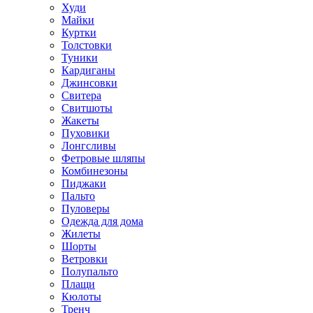
Худи
Майки
Куртки
Толстовки
Туники
Кардиганы
Джинсовки
Свитера
Свитшоты
Жакеты
Пуховики
Лонгсливы
Фетровые шляпы
Комбинезоны
Пиджаки
Пальто
Пуловеры
Одежда для дома
Жилеты
Шорты
Ветровки
Полупальто
Плащи
Кюлоты
Тренч