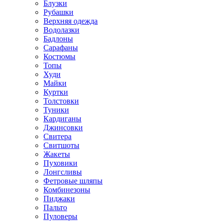
Блузки
Рубашки
Верхняя одежда
Водолазки
Бадлоны
Сарафаны
Костюмы
Топы
Худи
Майки
Куртки
Толстовки
Туники
Кардиганы
Джинсовки
Свитера
Свитшоты
Жакеты
Пуховики
Лонгсливы
Фетровые шляпы
Комбинезоны
Пиджаки
Пальто
Пуловеры