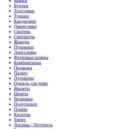
Майки
Куртки
Толстовки
Туники
Кардиганы
Джинсовки
Свитера
Свитшоты
Жакеты
Пуховики
Лонгсливы
Фетровые шляпы
Комбинезоны
Пиджаки
Пальто
Пуловеры
Одежда для дома
Жилеты
Шорты
Ветровки
Полупальто
Плащи
Кюлоты
Тренч
Лосины / Леггинсы