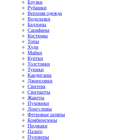
Блузки
Рубашки
Верхняя одежда
Водолазки
Бадлоны
Сарафаны
Костюмы
Топы
Худи
Майки
Куртки
Толстовки
Туники
Кардиганы
Джинсовки
Свитера
Свитшоты
Жакеты
Пуховики
Лонгсливы
Фетровые шляпы
Комбинезоны
Пиджаки
Пальто
Пуловеры