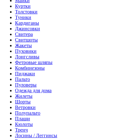
Майки
Куртки
Толстовки
Туники
Кардиганы
Джинсовки
Свитера
Свитшоты
Жакеты
Пуховики
Лонгсливы
Фетровые шляпы
Комбинезоны
Пиджаки
Пальто
Пуловеры
Одежда для дома
Жилеты
Шорты
Ветровки
Полупальто
Плащи
Кюлоты
Тренч
Лосины / Леггинсы