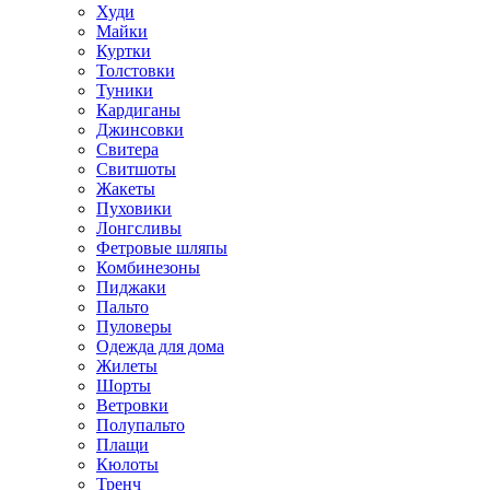
Худи
Майки
Куртки
Толстовки
Туники
Кардиганы
Джинсовки
Свитера
Свитшоты
Жакеты
Пуховики
Лонгсливы
Фетровые шляпы
Комбинезоны
Пиджаки
Пальто
Пуловеры
Одежда для дома
Жилеты
Шорты
Ветровки
Полупальто
Плащи
Кюлоты
Тренч