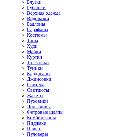
Блузки
Рубашки
Верхняя одежда
Водолазки
Бадлоны
Сарафаны
Костюмы
Топы
Худи
Майки
Куртки
Толстовки
Туники
Кардиганы
Джинсовки
Свитера
Свитшоты
Жакеты
Пуховики
Лонгсливы
Фетровые шляпы
Комбинезоны
Пиджаки
Пальто
Пуловеры