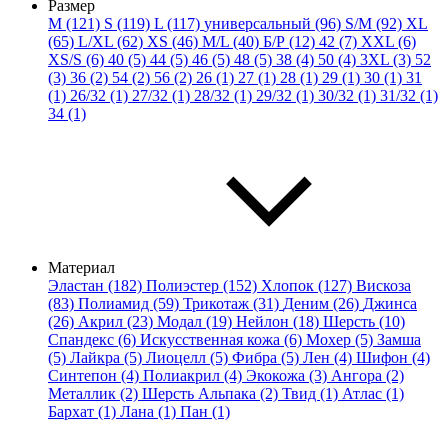
Размер
M (121)
S (119)
L (117)
универсальный (96)
S/M (92)
XL
(65)
L/XL (62)
XS (46)
M/L (40)
Б/Р (12)
42 (7)
XXL (6)
XS/S (6)
40 (5)
44 (5)
46 (5)
48 (5)
38 (4)
50 (4)
3XL (3)
52
(3)
36 (2)
54 (2)
56 (2)
26 (1)
27 (1)
28 (1)
29 (1)
30 (1)
31
(1)
26/32 (1)
27/32 (1)
28/32 (1)
29/32 (1)
30/32 (1)
31/32 (1)
34 (1)
Материал
Эластан (182)
Полиэстер (152)
Хлопок (127)
Вискоза
(83)
Полиамид (59)
Трикотаж (31)
Деним (26)
Джинса
(26)
Акрил (23)
Модал (19)
Нейлон (18)
Шерсть (10)
Спандекс (6)
Искусственная кожа (6)
Мохер (5)
Замша
(5)
Лайкра (5)
Лиоцелл (5)
Фибра (5)
Лен (4)
Шифон (4)
Синтепон (4)
Полиакрил (4)
Экокожа (3)
Ангора (2)
Металлик (2)
Шерсть Альпака (2)
Твид (1)
Атлас (1)
Бархат (1)
Лана (1)
Пан (1)