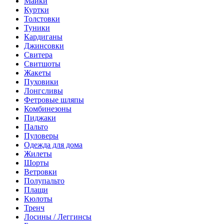
Майки
Куртки
Толстовки
Туники
Кардиганы
Джинсовки
Свитера
Свитшоты
Жакеты
Пуховики
Лонгсливы
Фетровые шляпы
Комбинезоны
Пиджаки
Пальто
Пуловеры
Одежда для дома
Жилеты
Шорты
Ветровки
Полупальто
Плащи
Кюлоты
Тренч
Лосины / Леггинсы