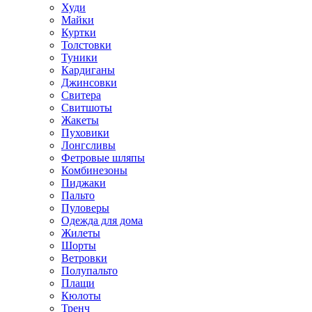
Худи
Майки
Куртки
Толстовки
Туники
Кардиганы
Джинсовки
Свитера
Свитшоты
Жакеты
Пуховики
Лонгсливы
Фетровые шляпы
Комбинезоны
Пиджаки
Пальто
Пуловеры
Одежда для дома
Жилеты
Шорты
Ветровки
Полупальто
Плащи
Кюлоты
Тренч