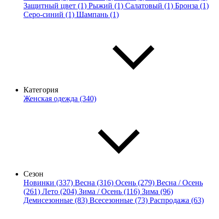
Защитный цвет (1)
Рыжий (1)
Салатовый (1)
Бронза (1)
Серо-синий (1)
Шампань (1)
Категория
Женская одежда (340)
Сезон
Новинки (337)
Весна (316)
Осень (279)
Весна / Осень
(261)
Лето (204)
Зима / Осень (116)
Зима (96)
Демисезонные (83)
Всесезонные (73)
Распродажа (63)