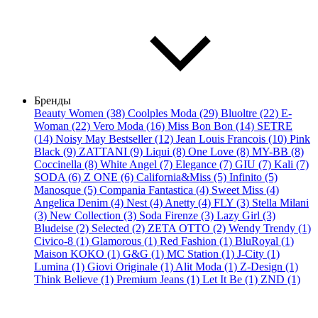
Бренды
Beauty Women (38)
Coolples Moda (29)
Bluoltre (22)
E-
Woman (22)
Vero Moda (16)
Miss Bon Bon (14)
SETRE
(14)
Noisy May Bestseller (12)
Jean Louis Francois (10)
Pink
Black (9)
ZATTANI (9)
Liqui (8)
One Love (8)
MY-BB (8)
Coccinella (8)
White Angel (7)
Elegance (7)
GIU (7)
Kali (7)
SODA (6)
Z ONE (6)
California&Miss (5)
Infinito (5)
Manosque (5)
Compania Fantastica (4)
Sweet Miss (4)
Angelica Denim (4)
Nest (4)
Anetty (4)
FLY (3)
Stella Milani
(3)
New Collection (3)
Soda Firenze (3)
Lazy Girl (3)
Bludeise (2)
Selected (2)
ZETA OTTO (2)
Wendy Trendy (1)
Civico-8 (1)
Glamorous (1)
Red Fashion (1)
BluRoyal (1)
Maison KOKO (1)
G&G (1)
MC Station (1)
J-City (1)
Lumina (1)
Giovi Originale (1)
Alit Moda (1)
Z-Design (1)
Think Believe (1)
Premium Jeans (1)
Let It Be (1)
ZND (1)