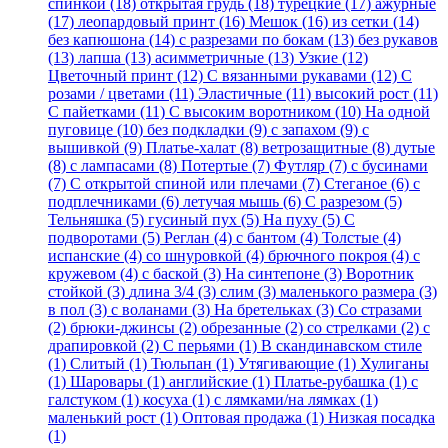
спинкой (18)
открытая грудь (18)
турецкие (17)
ажурные
(17)
леопардовый принт (16)
Мешок (16)
из сетки (14)
без капюшона (14)
с разрезами по бокам (13)
без рукавов
(13)
лапша (13)
асимметричные (13)
Узкие (12)
Цветочный принт (12)
С вязанными рукавами (12)
С
розами / цветами (11)
Эластичные (11)
высокий рост (11)
С пайетками (11)
С высоким воротником (10)
На одной
пуговице (10)
без подкладки (9)
с запахом (9)
с
вышивкой (9)
Платье-халат (8)
ветрозащитные (8)
дутые
(8)
с лампасами (8)
Потертые (7)
Футляр (7)
с бусинами
(7)
С открытой спиной или плечами (7)
Стеганое (6)
с
подплечниками (6)
летучая мышь (6)
С разрезом (5)
Тельняшка (5)
гусиный пух (5)
На пуху (5)
С
подворотами (5)
Реглан (4)
с бантом (4)
Толстые (4)
испанские (4)
со шнуровкой (4)
брючного покроя (4)
с
кружевом (4)
с баской (3)
На синтепоне (3)
Воротник
стойкой (3)
длина 3/4 (3)
слим (3)
маленького размера (3)
в пол (3)
с воланами (3)
На бретельках (3)
Со стразами
(2)
брюки-джинсы (2)
обрезанные (2)
со стрелками (2)
с
драпировкой (2)
С перьями (1)
В скандинавском стиле
(1)
Слитый (1)
Тюльпан (1)
Утягивающие (1)
Хулиганы
(1)
Шаровары (1)
английские (1)
Платье-рубашка (1)
с
галстуком (1)
косуха (1)
с лямками/на лямках (1)
маленький рост (1)
Оптовая продажа (1)
Низкая посадка
(1)