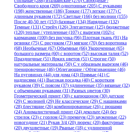
стильные (288)
итальянские (270)
Свободные /
Свободного кроя (269)
однотонные (205)
С рукавами
(198)
женственные (186)
Тонкие (177)
легкие (177)
С
длинным рукавом (172)
Светлые (166)
без молнии (155)
После 40-50 лет (153)
базовые (134)
Нарядные (132)
Темные (131)
Стрейч (126)
Элегантные (125)
бюджетные
(120)
теплые / утепленные (107)
с вырезом (102)
с
карманами (100)
без рисунка (96)
Плотная ткань (91)
На
резинке (75)
С рисунком (73)
мягкие (70)
без воротника
(68)
Необычные (67)
Объемные (66)
Укороченные (65)
большого размера (60)
с воротом (52)
высокая талия (52)
Праздничные (51)
Ярких цветов (51)
Строгие (50)
натуральные материалы (50)
С v образным вырезом (46)
тренировочные (46)
Облегающие / Обтягивающие (46)
На пуговицах (44)
для дома (43)
Прямые (41)
С
надписями (41)
Высокая посадка (40)
С коротким
рукавом (39)
С поясом (37)
удлиненные (35)
вязаные (32)
с объемными рукавами (31)
Разных цветов (30)
Геометрический принт (30)
с капюшоном (30)
датские
(29)
С молнией (29)
Не классические (29)
С нашивками
(28)
блестящие (26)
комбинированные (26)
с рюшами
(24)
Анималистичный принт (24)
декольте (24)
без
стрелок (23)
с горлом (23)
премиум (23)
зауженные (22)
новогодние (21)
Рукав 3/4 (20)
люрекс (20)
фактурные
(20)
двухцветные (19)
Рваные (18)
с удлиненной