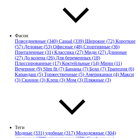
Фасон
Повседневные (340)
Casual (339)
Широкие (72)
Короткие
(57)
Деловые (53)
Офисные (48)
Спортивные (36)
Приталенные (31)
Классика (27)
Миди (27)
Длинные
(27)
До колена (26)
Для беременных (18)
Плиссированные (17)
Коктейльные (14)
Мини (11)
Вечерние (9)
Slim fit (7)
Бананы (7)
Бохо (7)
Трапеция (6)
Карандаш (5)
Торжественные (5)
Американки (4)
Макси
(3)
Скинни (3)
Клеш (3)
Мом (3)
Пляжные (3)
Теги
Модные (331)
удобные (317)
Молодежные (304)