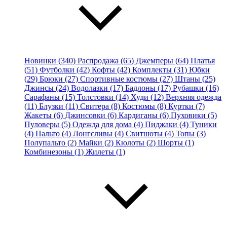
Новинки (340)
Распродажа (65)
Джемперы (64)
Платья
(51)
Футболки (42)
Кофты (42)
Комплекты (31)
Юбки
(29)
Брюки (27)
Спортивные костюмы (27)
Штаны (25)
Джинсы (24)
Водолазки (17)
Бадлоны (17)
Рубашки (16)
Сарафаны (15)
Толстовки (14)
Худи (12)
Верхняя одежда
(11)
Блузки (11)
Свитера (8)
Костюмы (8)
Куртки (7)
Жакеты (6)
Джинсовки (6)
Кардиганы (6)
Пуховики (5)
Пуловеры (5)
Одежда для дома (4)
Пиджаки (4)
Туники
(4)
Пальто (4)
Лонгсливы (4)
Свитшоты (4)
Топы (3)
Полупальто (2)
Майки (2)
Кюлоты (2)
Шорты (1)
Комбинезоны (1)
Жилеты (1)