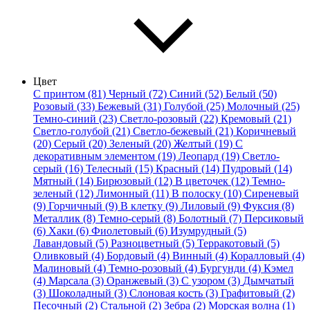
Цвет
С принтом (81)
Черный (72)
Синий (52)
Белый (50)
Розовый (33)
Бежевый (31)
Голубой (25)
Молочный (25)
Темно-синий (23)
Светло-розовый (22)
Кремовый (21)
Светло-голубой (21)
Светло-бежевый (21)
Коричневый
(20)
Серый (20)
Зеленый (20)
Желтый (19)
С
декоративным элементом (19)
Леопард (19)
Светло-
серый (16)
Телесный (15)
Красный (14)
Пудровый (14)
Мятный (14)
Бирюзовый (12)
В цветочек (12)
Темно-
зеленый (12)
Лимонный (11)
В полоску (10)
Сиреневый
(9)
Горчичный (9)
В клетку (9)
Лиловый (9)
Фуксия (8)
Металлик (8)
Темно-серый (8)
Болотный (7)
Персиковый
(6)
Хаки (6)
Фиолетовый (6)
Изумрудный (5)
Лавандовый (5)
Разноцветный (5)
Терракотовый (5)
Оливковый (4)
Бордовый (4)
Винный (4)
Коралловый (4)
Малиновый (4)
Темно-розовый (4)
Бургунди (4)
Кэмел
(4)
Марсала (3)
Оранжевый (3)
С узором (3)
Дымчатый
(3)
Шоколадный (3)
Слоновая кость (3)
Графитовый (2)
Песочный (2)
Стальной (2)
Зебра (2)
Морская волна (1)