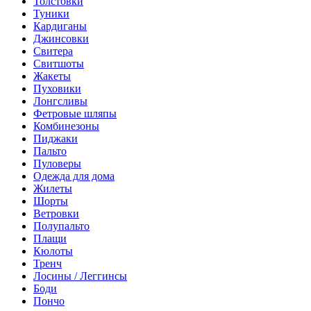
Толстовки
Туники
Кардиганы
Джинсовки
Свитера
Свитшоты
Жакеты
Пуховики
Лонгсливы
Фетровые шляпы
Комбинезоны
Пиджаки
Пальто
Пуловеры
Одежда для дома
Жилеты
Шорты
Ветровки
Полупальто
Плащи
Кюлоты
Тренч
Лосины / Леггинсы
Боди
Пончо