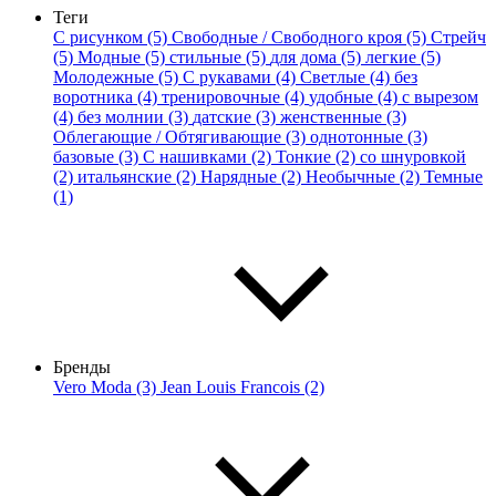
Теги
С рисунком (5)
Свободные / Свободного кроя (5)
Стрейч
(5)
Модные (5)
стильные (5)
для дома (5)
легкие (5)
Молодежные (5)
С рукавами (4)
Светлые (4)
без
воротника (4)
тренировочные (4)
удобные (4)
с вырезом
(4)
без молнии (3)
датские (3)
женственные (3)
Облегающие / Обтягивающие (3)
однотонные (3)
базовые (3)
С нашивками (2)
Тонкие (2)
со шнуровкой
(2)
итальянские (2)
Нарядные (2)
Необычные (2)
Темные
(1)
Бренды
Vero Moda (3)
Jean Louis Francois (2)