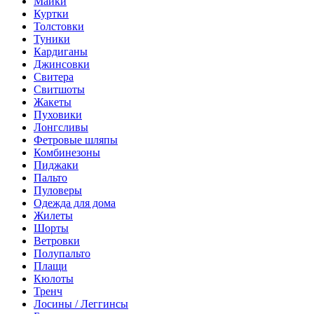
Майки
Куртки
Толстовки
Туники
Кардиганы
Джинсовки
Свитера
Свитшоты
Жакеты
Пуховики
Лонгсливы
Фетровые шляпы
Комбинезоны
Пиджаки
Пальто
Пуловеры
Одежда для дома
Жилеты
Шорты
Ветровки
Полупальто
Плащи
Кюлоты
Тренч
Лосины / Леггинсы