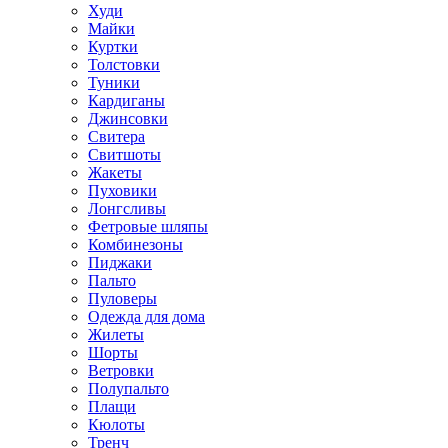
Худи
Майки
Куртки
Толстовки
Туники
Кардиганы
Джинсовки
Свитера
Свитшоты
Жакеты
Пуховики
Лонгсливы
Фетровые шляпы
Комбинезоны
Пиджаки
Пальто
Пуловеры
Одежда для дома
Жилеты
Шорты
Ветровки
Полупальто
Плащи
Кюлоты
Тренч