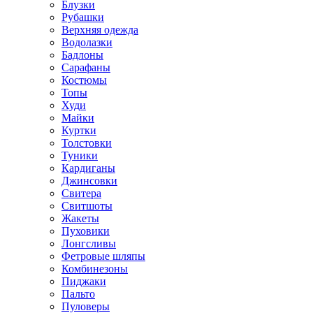
Блузки
Рубашки
Верхняя одежда
Водолазки
Бадлоны
Сарафаны
Костюмы
Топы
Худи
Майки
Куртки
Толстовки
Туники
Кардиганы
Джинсовки
Свитера
Свитшоты
Жакеты
Пуховики
Лонгсливы
Фетровые шляпы
Комбинезоны
Пиджаки
Пальто
Пуловеры