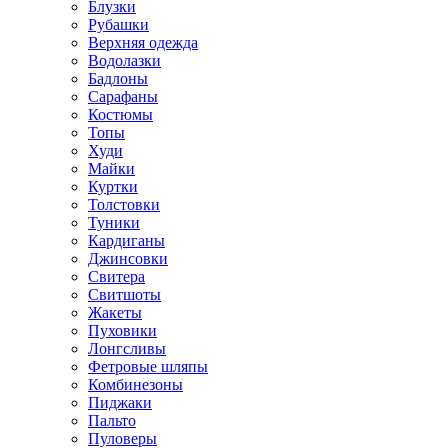
Блузки
Рубашки
Верхняя одежда
Водолазки
Бадлоны
Сарафаны
Костюмы
Топы
Худи
Майки
Куртки
Толстовки
Туники
Кардиганы
Джинсовки
Свитера
Свитшоты
Жакеты
Пуховики
Лонгсливы
Фетровые шляпы
Комбинезоны
Пиджаки
Пальто
Пуловеры