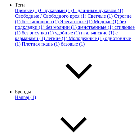
Теги
Прямые (1)
С рукавами (1)
С длинным рукавом (1)
Свободные / Свободного кроя (1)
Светлые (1)
Строгие
(1)
без капюшона (1)
Элегантные (1)
Модные (1)
без
подкладки (1)
без молнии (1)
женственные (1)
стильные
(1)
без рисунка (1)
удобные (1)
итальянские (1)
с
карманами (1)
легкие (1)
Молодежные (1)
однотонные
(1)
Плотная ткань (1)
базовые (1)
Бренды
Hannaj (1)