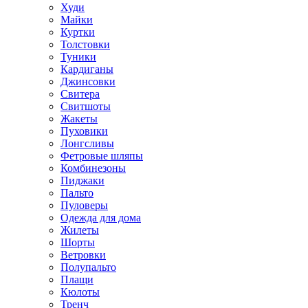
Худи
Майки
Куртки
Толстовки
Туники
Кардиганы
Джинсовки
Свитера
Свитшоты
Жакеты
Пуховики
Лонгсливы
Фетровые шляпы
Комбинезоны
Пиджаки
Пальто
Пуловеры
Одежда для дома
Жилеты
Шорты
Ветровки
Полупальто
Плащи
Кюлоты
Тренч