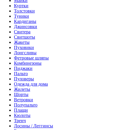
Майки
Куртки
Толстовки
Туники
Кардиганы
Джинсовки
Свитера
Свитшоты
Жакеты
Пуховики
Лонгсливы
Фетровые шляпы
Комбинезоны
Пиджаки
Пальто
Пуловеры
Одежда для дома
Жилеты
Шорты
Ветровки
Полупальто
Плащи
Кюлоты
Тренч
Лосины / Леггинсы