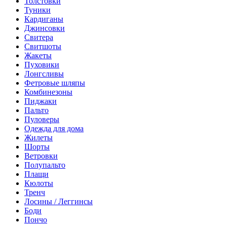
Толстовки
Туники
Кардиганы
Джинсовки
Свитера
Свитшоты
Жакеты
Пуховики
Лонгсливы
Фетровые шляпы
Комбинезоны
Пиджаки
Пальто
Пуловеры
Одежда для дома
Жилеты
Шорты
Ветровки
Полупальто
Плащи
Кюлоты
Тренч
Лосины / Леггинсы
Боди
Пончо