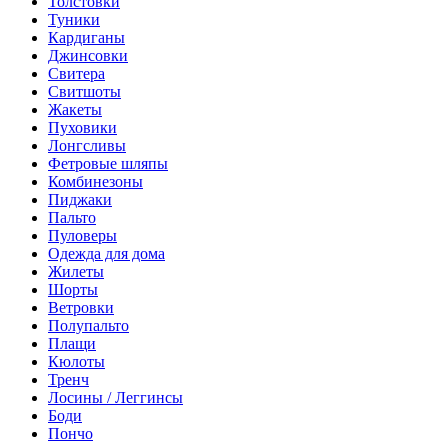
Толстовки
Туники
Кардиганы
Джинсовки
Свитера
Свитшоты
Жакеты
Пуховики
Лонгсливы
Фетровые шляпы
Комбинезоны
Пиджаки
Пальто
Пуловеры
Одежда для дома
Жилеты
Шорты
Ветровки
Полупальто
Плащи
Кюлоты
Тренч
Лосины / Леггинсы
Боди
Пончо