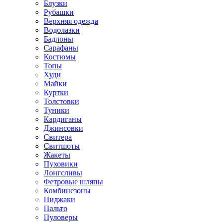
Блузки
Рубашки
Верхняя одежда
Водолазки
Бадлоны
Сарафаны
Костюмы
Топы
Худи
Майки
Куртки
Толстовки
Туники
Кардиганы
Джинсовки
Свитера
Свитшоты
Жакеты
Пуховики
Лонгсливы
Фетровые шляпы
Комбинезоны
Пиджаки
Пальто
Пуловеры