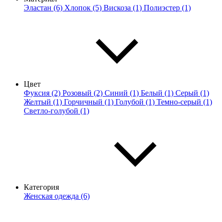
Эластан (6)
Хлопок (5)
Вискоза (1)
Полиэстер (1)
Цвет
Фуксия (2)
Розовый (2)
Синий (1)
Белый (1)
Серый (1)
Желтый (1)
Горчичный (1)
Голубой (1)
Темно-серый (1)
Светло-голубой (1)
Категория
Женская одежда (6)