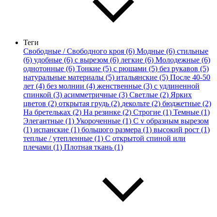
Теги
Свободные / Свободного кроя (6)
Модные (6)
стильные
(6)
удобные (6)
с вырезом (6)
легкие (6)
Молодежные (6)
однотонные (6)
Тонкие (5)
с рюшами (5)
без рукавов (5)
натуральные материалы (5)
итальянские (5)
После 40-50
лет (4)
без молнии (4)
женственные (3)
с удлиненной
спинкой (3)
асимметричные (3)
Светлые (2)
Ярких
цветов (2)
открытая грудь (2)
декольте (2)
бюджетные (2)
На бретельках (2)
На резинке (2)
Строгие (1)
Темные (1)
Элегантные (1)
Укороченные (1)
С v образным вырезом
(1)
испанские (1)
большого размера (1)
высокий рост (1)
теплые / утепленные (1)
С открытой спиной или
плечами (1)
Плотная ткань (1)