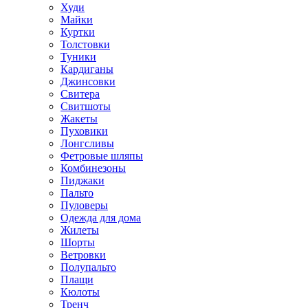
Худи
Майки
Куртки
Толстовки
Туники
Кардиганы
Джинсовки
Свитера
Свитшоты
Жакеты
Пуховики
Лонгсливы
Фетровые шляпы
Комбинезоны
Пиджаки
Пальто
Пуловеры
Одежда для дома
Жилеты
Шорты
Ветровки
Полупальто
Плащи
Кюлоты
Тренч