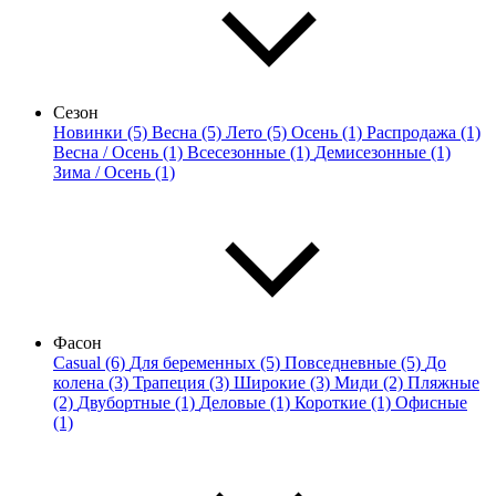
Сезон
Новинки (5)
Весна (5)
Лето (5)
Осень (1)
Распродажа (1)
Весна / Осень (1)
Всесезонные (1)
Демисезонные (1)
Зима / Осень (1)
Фасон
Casual (6)
Для беременных (5)
Повседневные (5)
До
колена (3)
Трапеция (3)
Широкие (3)
Миди (2)
Пляжные
(2)
Двубортные (1)
Деловые (1)
Короткие (1)
Офисные
(1)