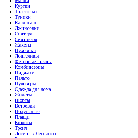
Майки
Куртки
Толстовки
Туники
Кардиганы
Джинсовки
Свитера
Свитшоты
Жакеты
Пуховики
Лонгсливы
Фетровые шляпы
Комбинезоны
Пиджаки
Пальто
Пуловеры
Одежда для дома
Жилеты
Шорты
Ветровки
Полупальто
Плащи
Кюлоты
Тренч
Лосины / Леггинсы