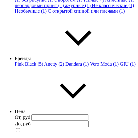
леопардовый принт (1)
ажурные (1)
Не классические (1)
Необычные (1)
С открытой спиной или плечами (1)
Бренды
Pink Black (5)
Anetty (2)
Dandara (1)
Vero Moda (1)
GIU (1)
Цена
От, руб
До, руб