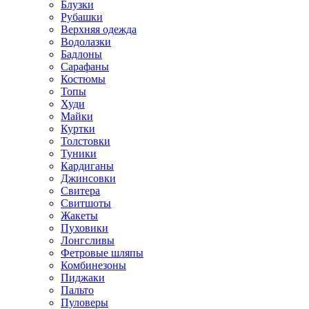
Блузки
Рубашки
Верхняя одежда
Водолазки
Бадлоны
Сарафаны
Костюмы
Топы
Худи
Майки
Куртки
Толстовки
Туники
Кардиганы
Джинсовки
Свитера
Свитшоты
Жакеты
Пуховики
Лонгсливы
Фетровые шляпы
Комбинезоны
Пиджаки
Пальто
Пуловеры