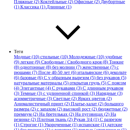
Пляжные (2)
Коктейльные (2)
Офисные (2)
Двубортные
(1)
Классика (1)
Длинные (1)
Теги
Модные (10)
стильные (10)
Молодежные (10)
удобные
(9)
легкие (9)
Свободные / Свободного кроя (8)
Тонкие
(8)
однотонные (8)
без молнии (7)
женственные (7)
с
рюшами (7)
После 40-50 лет (6)
итальянские (6)
декольте
(6)
базовые (6)
С v образным вырезом (5)
без рукавов (5)
натуральные материалы (5)
открытая грудь (5)
С поясом
(4)
Элегантные (4)
С рукавами (3)
С длинным рукавом
(3)
Темные (3)
с удлиненной спинкой (3)
Нарядные (3)
асимметричные (3)
Светлые (2)
Ярких цветов (2)
Анималистичный принт (2)
Платье-халат (2)
большого
размера (2)
с запахом (2)
высокий рост (2)
бюджетные (2)
премиум (2)
На бретельках (2)
На пуговицах (2)
На
резинке (2)
Плотная ткань (2)
Рукав 3/4 (1)
С разрезом
(1)
Строгие (1)
Укороченные (1)
испанские (1)
датские
(1)
без рисунка (1)
с воротом (1)
теплые / утепленные (1)