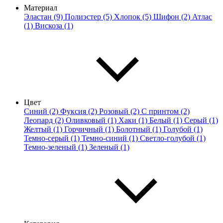
Материал
Эластан (9)
Полиэстер (5)
Хлопок (5)
Шифон (2)
Атлас
(1)
Вискоза (1)
Цвет
Синий (2)
Фуксия (2)
Розовый (2)
С принтом (2)
Леопард (2)
Оливковый (1)
Хаки (1)
Белый (1)
Серый (1)
Желтый (1)
Горчичный (1)
Болотный (1)
Голубой (1)
Темно-серый (1)
Темно-синий (1)
Светло-голубой (1)
Темно-зеленый (1)
Зеленый (1)