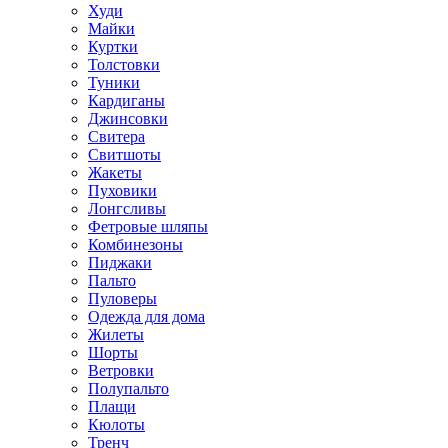
Худи
Майки
Куртки
Толстовки
Туники
Кардиганы
Джинсовки
Свитера
Свитшоты
Жакеты
Пуховики
Лонгсливы
Фетровые шляпы
Комбинезоны
Пиджаки
Пальто
Пуловеры
Одежда для дома
Жилеты
Шорты
Ветровки
Полупальто
Плащи
Кюлоты
Тренч