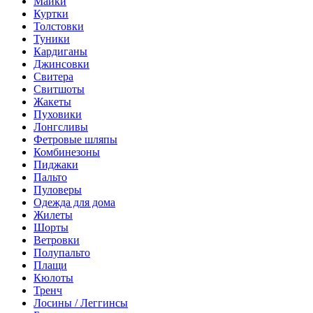
Майки
Куртки
Толстовки
Туники
Кардиганы
Джинсовки
Свитера
Свитшоты
Жакеты
Пуховики
Лонгсливы
Фетровые шляпы
Комбинезоны
Пиджаки
Пальто
Пуловеры
Одежда для дома
Жилеты
Шорты
Ветровки
Полупальто
Плащи
Кюлоты
Тренч
Лосины / Леггинсы