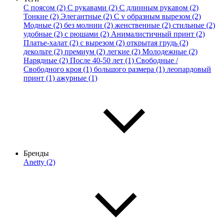
С поясом (2)
С рукавами (2)
С длинным рукавом (2)
Тонкие (2)
Элегантные (2)
С v образным вырезом (2)
Модные (2)
без молнии (2)
женственные (2)
стильные (2)
удобные (2)
с рюшами (2)
Анималистичный принт (2)
Платье-халат (2)
с вырезом (2)
открытая грудь (2)
декольте (2)
премиум (2)
легкие (2)
Молодежные (2)
Нарядные (2)
После 40-50 лет (1)
Свободные /
Свободного кроя (1)
большого размера (1)
леопардовый
принт (1)
ажурные (1)
Бренды
Anetty (2)