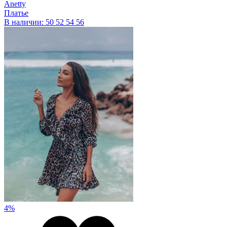
Anetty
Платье
В наличии:
50
52
54
56
4%