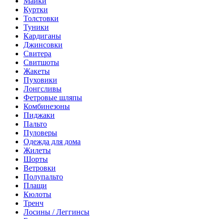
Майки
Куртки
Толстовки
Туники
Кардиганы
Джинсовки
Свитера
Свитшоты
Жакеты
Пуховики
Лонгсливы
Фетровые шляпы
Комбинезоны
Пиджаки
Пальто
Пуловеры
Одежда для дома
Жилеты
Шорты
Ветровки
Полупальто
Плащи
Кюлоты
Тренч
Лосины / Леггинсы