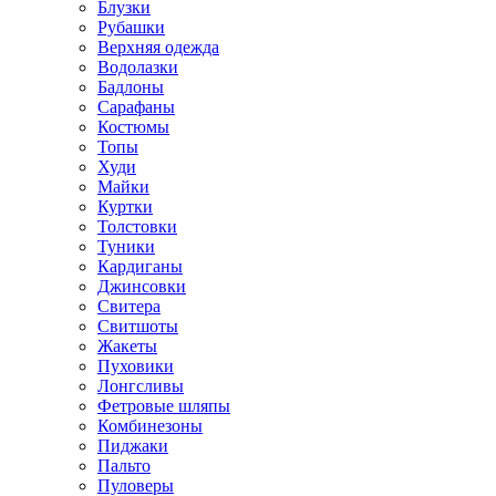
Блузки
Рубашки
Верхняя одежда
Водолазки
Бадлоны
Сарафаны
Костюмы
Топы
Худи
Майки
Куртки
Толстовки
Туники
Кардиганы
Джинсовки
Свитера
Свитшоты
Жакеты
Пуховики
Лонгсливы
Фетровые шляпы
Комбинезоны
Пиджаки
Пальто
Пуловеры