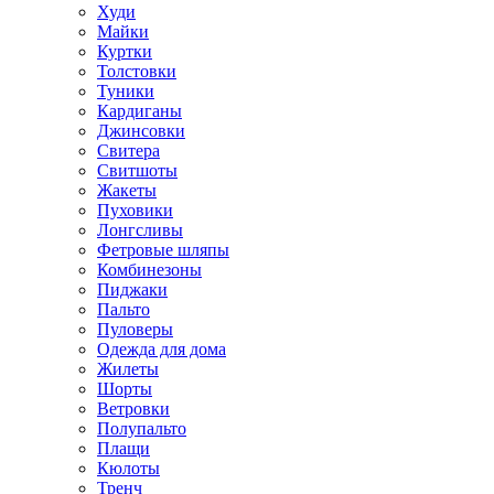
Худи
Майки
Куртки
Толстовки
Туники
Кардиганы
Джинсовки
Свитера
Свитшоты
Жакеты
Пуховики
Лонгсливы
Фетровые шляпы
Комбинезоны
Пиджаки
Пальто
Пуловеры
Одежда для дома
Жилеты
Шорты
Ветровки
Полупальто
Плащи
Кюлоты
Тренч