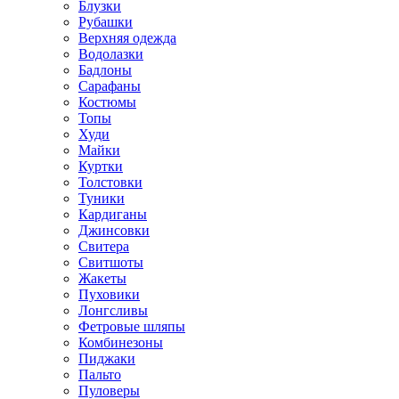
Блузки
Рубашки
Верхняя одежда
Водолазки
Бадлоны
Сарафаны
Костюмы
Топы
Худи
Майки
Куртки
Толстовки
Туники
Кардиганы
Джинсовки
Свитера
Свитшоты
Жакеты
Пуховики
Лонгсливы
Фетровые шляпы
Комбинезоны
Пиджаки
Пальто
Пуловеры