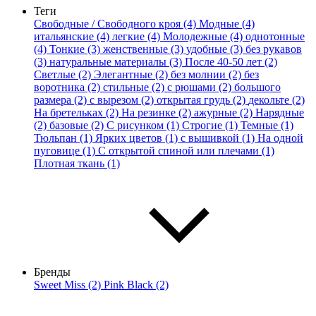
Теги
Свободные / Свободного кроя (4)
Модные (4)
итальянские (4)
легкие (4)
Молодежные (4)
однотонные
(4)
Тонкие (3)
женственные (3)
удобные (3)
без рукавов
(3)
натуральные материалы (3)
После 40-50 лет (2)
Светлые (2)
Элегантные (2)
без молнии (2)
без
воротника (2)
стильные (2)
с рюшами (2)
большого
размера (2)
с вырезом (2)
открытая грудь (2)
декольте (2)
На бретельках (2)
На резинке (2)
ажурные (2)
Нарядные
(2)
базовые (2)
С рисунком (1)
Строгие (1)
Темные (1)
Тюльпан (1)
Ярких цветов (1)
с вышивкой (1)
На одной
пуговице (1)
С открытой спиной или плечами (1)
Плотная ткань (1)
Бренды
Sweet Miss (2)
Pink Black (2)