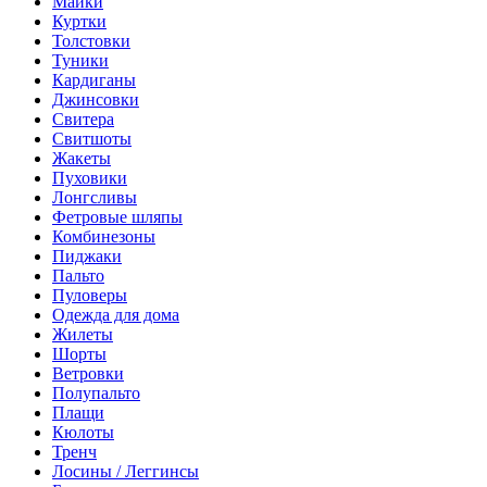
Майки
Куртки
Толстовки
Туники
Кардиганы
Джинсовки
Свитера
Свитшоты
Жакеты
Пуховики
Лонгсливы
Фетровые шляпы
Комбинезоны
Пиджаки
Пальто
Пуловеры
Одежда для дома
Жилеты
Шорты
Ветровки
Полупальто
Плащи
Кюлоты
Тренч
Лосины / Леггинсы