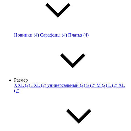
Новинки (4)
Сарафаны (4)
Платья (4)
Размер
XXL (2)
3XL (2)
универсальный (2)
S (2)
M (2)
L (2)
XL
(2)