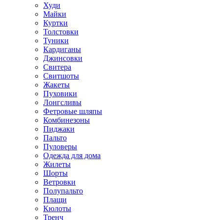
Худи
Майки
Куртки
Толстовки
Туники
Кардиганы
Джинсовки
Свитера
Свитшоты
Жакеты
Пуховики
Лонгсливы
Фетровые шляпы
Комбинезоны
Пиджаки
Пальто
Пуловеры
Одежда для дома
Жилеты
Шорты
Ветровки
Полупальто
Плащи
Кюлоты
Тренч