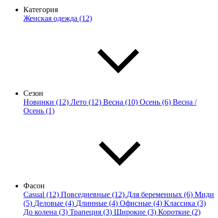
Категория
Женская одежда (12)
Сезон
Новинки (12)
Лето (12)
Весна (10)
Осень (6)
Весна /
Осень (1)
Фасон
Casual (12)
Повседневные (12)
Для беременных (6)
Миди
(5)
Деловые (4)
Длинные (4)
Офисные (4)
Классика (3)
До колена (3)
Трапеция (3)
Широкие (3)
Короткие (2)