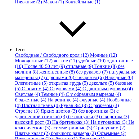
Пляжные (2)
Макси (1)
Коктейльные (1)
Теги
Свободные / Свободного кроя (12)
Модные (12)
Молодежные (12)
легкие (11)
удобные (10)
однотонные
(10)
После 40-50 лет (9)
стильные (9)
Тонкие (8)
без
молнии (8)
женственные (8)
без рукавов (7)
натуральные
материалы (7)
с рюшами (6)
с вырезом (6)
Нарядные (6)
Элегантные (5)
открытая грудь (5)
декольте (5)
базовые
(5)
С поясом (4)
С рукавами (4)
С длинным рукавом (4)
Светлые (4)
Темные (4)
С v образным вырезом (4)
бюджетные (4)
На резинке (4)
ажурные (4)
Необычные
(4)
Плотная ткань (4)
Рукав 3/4 (3)
С разрезом (3)
Строгие (3)
Ярких цветов (3)
без воротника (3)
с
удлиненной спинкой (3)
без рисунка (3)
с воротом (3)
высокий рост (3)
На бретельках (3)
На пуговицах (3)
Не
классические (3)
асимметричные (3)
С рисунком (2)
Платье-халат (2)
большого размера (2)
Объемные (2)
Праздничные (1)
с бантом (1)
Тюльпан (1)