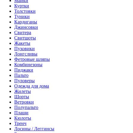
Майки
Куртки
Толстовки
Туники
Кардиганы
Джинсовки
Свитера
Свитшоты
Жакеты
Пуховики
Лонгсливы
Фетровые шляпы
Комбинезоны
Пиджаки
Пальто
Пуловеры
Одежда для дома
Жилеты
Шорты
Ветровки
Полупальто
Плащи
Кюлоты
Тренч
Лосины / Леггинсы