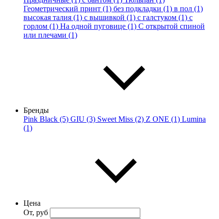
Геометрический принт (1)
без подкладки (1)
в пол (1)
высокая талия (1)
с вышивкой (1)
с галстуком (1)
с
горлом (1)
На одной пуговице (1)
С открытой спиной
или плечами (1)
Бренды
Pink Black (5)
GIU (3)
Sweet Miss (2)
Z ONE (1)
Lumina
(1)
Цена
От, руб