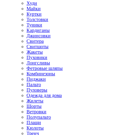
Худи
Майки
Куртки
Толстовки
Туники
Кардиганы
Джинсовки
Свитера
Свитшоты
Жакеты
Пуховики
Лонгсливы
Фетровые шляпы
Комбинезоны
Пиджаки
Пальто
Пуловеры
Одежда для дома
Жилеты
Шорты
Ветровки
Полупальто
Плащи
Кюлоты
Тренч