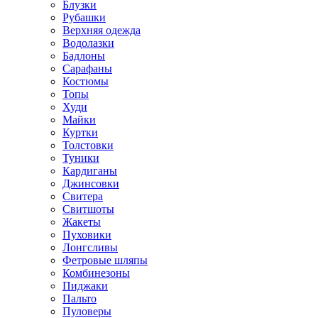
Блузки
Рубашки
Верхняя одежда
Водолазки
Бадлоны
Сарафаны
Костюмы
Топы
Худи
Майки
Куртки
Толстовки
Туники
Кардиганы
Джинсовки
Свитера
Свитшоты
Жакеты
Пуховики
Лонгсливы
Фетровые шляпы
Комбинезоны
Пиджаки
Пальто
Пуловеры