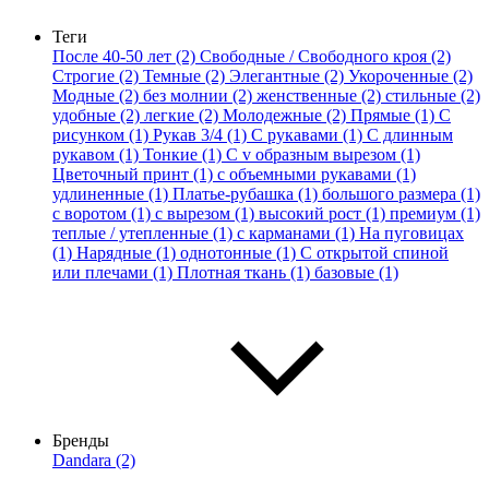
Теги
После 40-50 лет (2)
Свободные / Свободного кроя (2)
Строгие (2)
Темные (2)
Элегантные (2)
Укороченные (2)
Модные (2)
без молнии (2)
женственные (2)
стильные (2)
удобные (2)
легкие (2)
Молодежные (2)
Прямые (1)
С
рисунком (1)
Рукав 3/4 (1)
С рукавами (1)
С длинным
рукавом (1)
Тонкие (1)
С v образным вырезом (1)
Цветочный принт (1)
с объемными рукавами (1)
удлиненные (1)
Платье-рубашка (1)
большого размера (1)
с воротом (1)
с вырезом (1)
высокий рост (1)
премиум (1)
теплые / утепленные (1)
с карманами (1)
На пуговицах
(1)
Нарядные (1)
однотонные (1)
С открытой спиной
или плечами (1)
Плотная ткань (1)
базовые (1)
Бренды
Dandara (2)