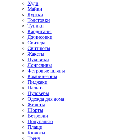
Худи
Майки
Куртки
Толстовки
Туники
Кардиганы
Джинсовки
Свитера
Свитшоты
Жакеты
Пуховики
Лонгсливы
Фетровые шляпы
Комбинезоны
Пиджаки
Пальто
Пуловеры
Одежда для дома
Жилеты
Шорты
Ветровки
Полупальто
Плащи
Кюлоты
Тренч