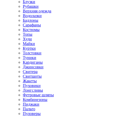
Блузки
Рубашки
Верхняя одежда
Водолазки
Бадлоны
Сарафаны
Костюмы
Топы
Худи
Майки
Куртки
Толстовки
Туники
Кардиганы
Джинсовки
Свитера
Свитшоты
Жакеты
Пуховики
Лонгсливы
Фетровые шляпы
Комбинезоны
Пиджаки
Пальто
Пуловеры