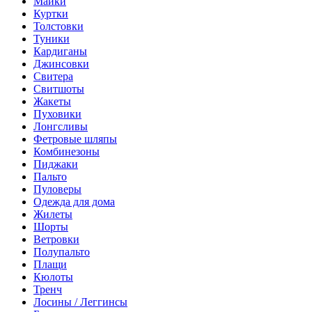
Майки
Куртки
Толстовки
Туники
Кардиганы
Джинсовки
Свитера
Свитшоты
Жакеты
Пуховики
Лонгсливы
Фетровые шляпы
Комбинезоны
Пиджаки
Пальто
Пуловеры
Одежда для дома
Жилеты
Шорты
Ветровки
Полупальто
Плащи
Кюлоты
Тренч
Лосины / Леггинсы