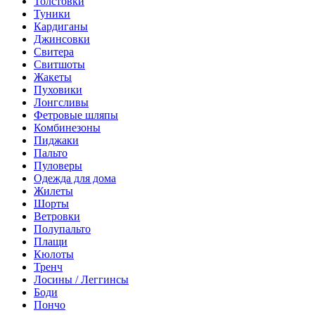
Толстовки
Туники
Кардиганы
Джинсовки
Свитера
Свитшоты
Жакеты
Пуховики
Лонгсливы
Фетровые шляпы
Комбинезоны
Пиджаки
Пальто
Пуловеры
Одежда для дома
Жилеты
Шорты
Ветровки
Полупальто
Плащи
Кюлоты
Тренч
Лосины / Леггинсы
Боди
Пончо