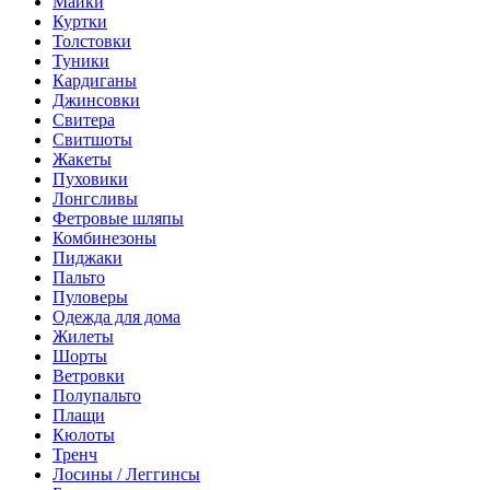
Майки
Куртки
Толстовки
Туники
Кардиганы
Джинсовки
Свитера
Свитшоты
Жакеты
Пуховики
Лонгсливы
Фетровые шляпы
Комбинезоны
Пиджаки
Пальто
Пуловеры
Одежда для дома
Жилеты
Шорты
Ветровки
Полупальто
Плащи
Кюлоты
Тренч
Лосины / Леггинсы