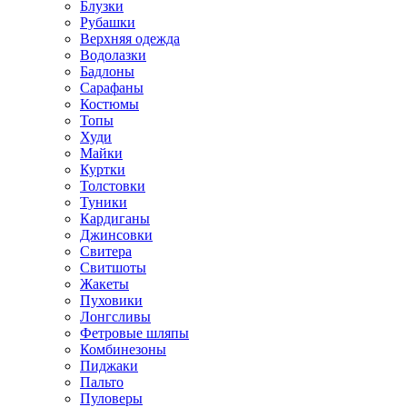
Блузки
Рубашки
Верхняя одежда
Водолазки
Бадлоны
Сарафаны
Костюмы
Топы
Худи
Майки
Куртки
Толстовки
Туники
Кардиганы
Джинсовки
Свитера
Свитшоты
Жакеты
Пуховики
Лонгсливы
Фетровые шляпы
Комбинезоны
Пиджаки
Пальто
Пуловеры