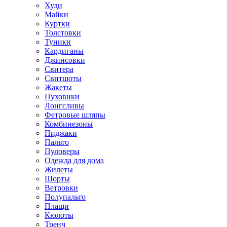
Худи
Майки
Куртки
Толстовки
Туники
Кардиганы
Джинсовки
Свитера
Свитшоты
Жакеты
Пуховики
Лонгсливы
Фетровые шляпы
Комбинезоны
Пиджаки
Пальто
Пуловеры
Одежда для дома
Жилеты
Шорты
Ветровки
Полупальто
Плащи
Кюлоты
Тренч