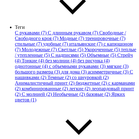
Теги
С рукавами (7)
С длинным рукавом (7)
Свободные /
Свободного кроя (7)
Модные (7)
тренировочные (7)
стильные (7)
удобные (7)
итальянские (7)
с капюшоном
(7)
Молодежные (7)
Светлые (5)
Укороченные (5)
теплые
/ утепленные (5)
С надписями (5)
Объемные (5)
Стрейч
(4)
Тонкие (4)
без молнии (4)
без рисунка (4)
однотонные (4)
с объемными рукавами (3)
мягкие (3)
большого размера (3)
для дома (3)
асимметричные (3)
С
нашивками (2)
Темные (2)
со шнуровкой (2)
Анималистичный принт (2)
бюджетные (2)
с карманами
(2)
комбинированные (2)
легкие (2)
леопардовый принт
(2)
С молнией (2)
Необычные (2)
базовые (2)
Ярких
цветов (1)