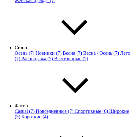
Женская одежда (7)
Сезон
Осень (7)
Новинки (7)
Весна (7)
Весна / Осень (7)
Лето
(7)
Распродажа (5)
Всесезонные (5)
Фасон
Casual (7)
Повседневные (7)
Спортивные (6)
Широкие
(5)
Короткие (4)