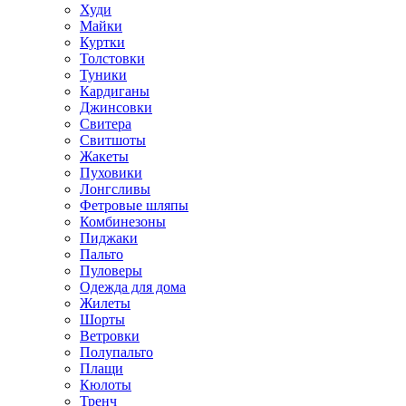
Худи
Майки
Куртки
Толстовки
Туники
Кардиганы
Джинсовки
Свитера
Свитшоты
Жакеты
Пуховики
Лонгсливы
Фетровые шляпы
Комбинезоны
Пиджаки
Пальто
Пуловеры
Одежда для дома
Жилеты
Шорты
Ветровки
Полупальто
Плащи
Кюлоты
Тренч