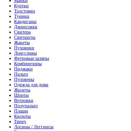
Майки
Куртки
Толстовки
Туники
Кардиганы
Джинсовки
Свитера
Свитшоты
Жакеты
Пуховики
Лонгсливы
Фетровые шляпы
Комбинезоны
Пиджаки
Пальто
Пуловеры
Одежда для дома
Жилеты
Шорты
Ветровки
Полупальто
Плащи
Кюлоты
Тренч
Лосины / Леггинсы