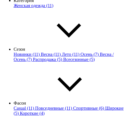
Категория
Женская одежда (11)
Сезон
Новинки (11)
Весна (11)
Лето (11)
Осень (7)
Весна /
Осень (7)
Распродажа (5)
Всесезонные (5)
Фасон
Casual (11)
Повседневные (11)
Спортивные (6)
Широкие
(5)
Короткие (4)