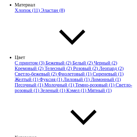
Материал
Хлопок (11)
Эластан (8)
Цвет
С принтом (3)
Бежевый (2)
Белый (2)
Черный (2)
Кремовый (2)
Телесный (2)
Розовый (2)
Леопард (2)
Светло-бежевый (2)
Фиолетовый (1)
Сиреневый (1)
Желтый (1)
Фуксия (1)
Лиловый (1)
Лимонный (1)
Песочный (1)
Молочный (1)
Темно-розовый (1)
Светло-
розовый (1)
Зеленый (1)
Кэмел (1)
Мятный (1)