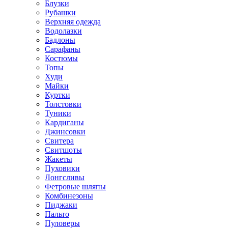
Блузки
Рубашки
Верхняя одежда
Водолазки
Бадлоны
Сарафаны
Костюмы
Топы
Худи
Майки
Куртки
Толстовки
Туники
Кардиганы
Джинсовки
Свитера
Свитшоты
Жакеты
Пуховики
Лонгсливы
Фетровые шляпы
Комбинезоны
Пиджаки
Пальто
Пуловеры