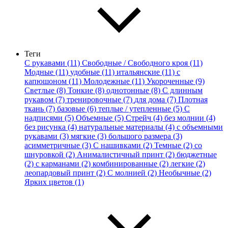
Теги
С рукавами (11)
Свободные / Свободного кроя (11)
Модные (11)
удобные (11)
итальянские (11)
с
капюшоном (11)
Молодежные (11)
Укороченные (9)
Светлые (8)
Тонкие (8)
однотонные (8)
С длинным
рукавом (7)
тренировочные (7)
для дома (7)
Плотная
ткань (7)
базовые (6)
теплые / утепленные (5)
С
надписями (5)
Объемные (5)
Стрейч (4)
без молнии (4)
без рисунка (4)
натуральные материалы (4)
с объемными
рукавами (3)
мягкие (3)
большого размера (3)
асимметричные (3)
С нашивками (2)
Темные (2)
со
шнуровкой (2)
Анималистичный принт (2)
бюджетные
(2)
с карманами (2)
комбинированные (2)
легкие (2)
леопардовый принт (2)
С молнией (2)
Необычные (2)
Ярких цветов (1)