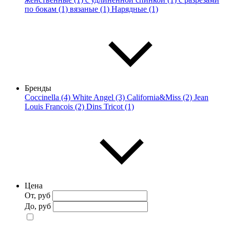
по бокам (1)
вязаные (1)
Нарядные (1)
Бренды
Coccinella (4)
White Angel (3)
California&Miss (2)
Jean
Louis Francois (2)
Dins Tricot (1)
Цена
От, руб
До, руб