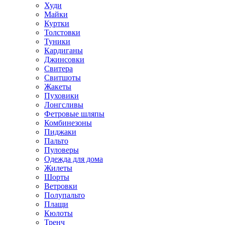
Худи
Майки
Куртки
Толстовки
Туники
Кардиганы
Джинсовки
Свитера
Свитшоты
Жакеты
Пуховики
Лонгсливы
Фетровые шляпы
Комбинезоны
Пиджаки
Пальто
Пуловеры
Одежда для дома
Жилеты
Шорты
Ветровки
Полупальто
Плащи
Кюлоты
Тренч