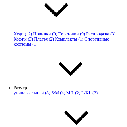
Худи (12)
Новинки (9)
Толстовки (9)
Распродажа (3)
Кофты (3)
Платья (2)
Комплекты (1)
Спортивные
костюмы (1)
Размер
универсальный (8)
S/M (4)
M/L (2)
L/XL (2)