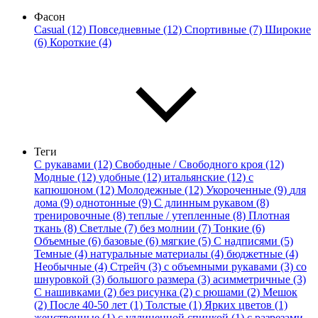
Фасон
Casual (12)
Повседневные (12)
Спортивные (7)
Широкие
(6)
Короткие (4)
Теги
С рукавами (12)
Свободные / Свободного кроя (12)
Модные (12)
удобные (12)
итальянские (12)
с
капюшоном (12)
Молодежные (12)
Укороченные (9)
для
дома (9)
однотонные (9)
С длинным рукавом (8)
тренировочные (8)
теплые / утепленные (8)
Плотная
ткань (8)
Светлые (7)
без молнии (7)
Тонкие (6)
Объемные (6)
базовые (6)
мягкие (5)
С надписями (5)
Темные (4)
натуральные материалы (4)
бюджетные (4)
Необычные (4)
Стрейч (3)
с объемными рукавами (3)
со
шнуровкой (3)
большого размера (3)
асимметричные (3)
С нашивками (2)
без рисунка (2)
с рюшами (2)
Мешок
(2)
После 40-50 лет (1)
Толстые (1)
Ярких цветов (1)
женственные (1)
с удлиненной спинкой (1)
с разрезами