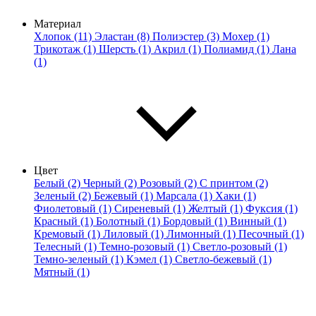
Материал
Хлопок (11)
Эластан (8)
Полиэстер (3)
Мохер (1)
Трикотаж (1)
Шерсть (1)
Акрил (1)
Полиамид (1)
Лана
(1)
Цвет
Белый (2)
Черный (2)
Розовый (2)
С принтом (2)
Зеленый (2)
Бежевый (1)
Марсала (1)
Хаки (1)
Фиолетовый (1)
Сиреневый (1)
Желтый (1)
Фуксия (1)
Красный (1)
Болотный (1)
Бордовый (1)
Винный (1)
Кремовый (1)
Лиловый (1)
Лимонный (1)
Песочный (1)
Телесный (1)
Темно-розовый (1)
Светло-розовый (1)
Темно-зеленый (1)
Кэмел (1)
Светло-бежевый (1)
Мятный (1)