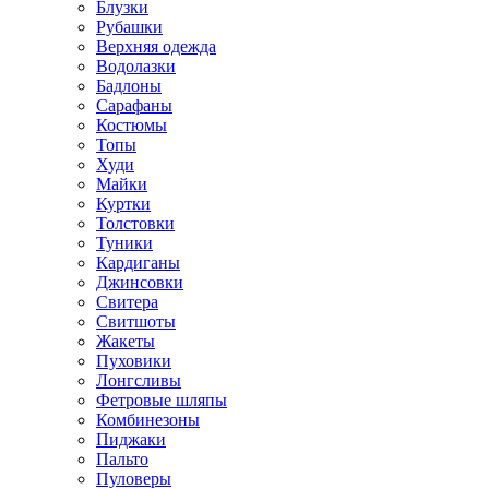
Блузки
Рубашки
Верхняя одежда
Водолазки
Бадлоны
Сарафаны
Костюмы
Топы
Худи
Майки
Куртки
Толстовки
Туники
Кардиганы
Джинсовки
Свитера
Свитшоты
Жакеты
Пуховики
Лонгсливы
Фетровые шляпы
Комбинезоны
Пиджаки
Пальто
Пуловеры