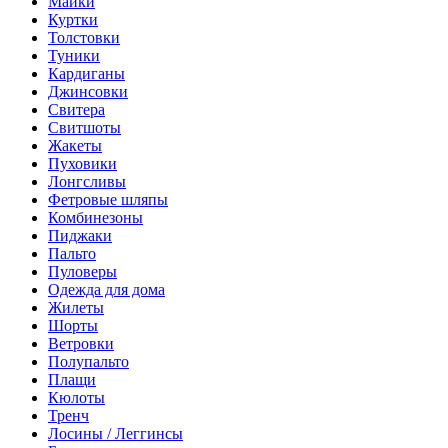
Майки
Куртки
Толстовки
Туники
Кардиганы
Джинсовки
Свитера
Свитшоты
Жакеты
Пуховики
Лонгсливы
Фетровые шляпы
Комбинезоны
Пиджаки
Пальто
Пуловеры
Одежда для дома
Жилеты
Шорты
Ветровки
Полупальто
Плащи
Кюлоты
Тренч
Лосины / Леггинсы