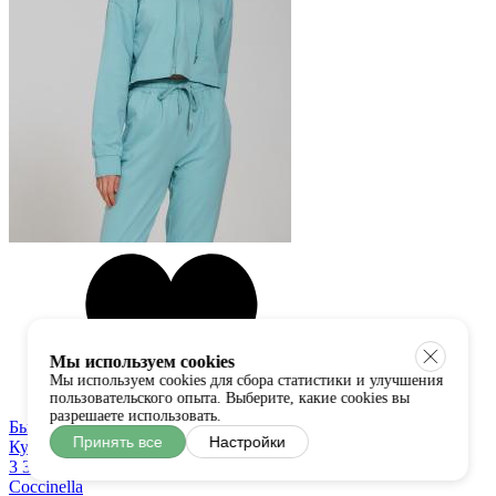
Мы используем cookies
Мы используем cookies для сбора статистики и улучшения
пользовательского опыта. Выберите, какие cookies вы
разрешаете использовать.
Быстрый просмотр
Принять все
Настройки
Купить в один клик
3 300 руб
Coccinella