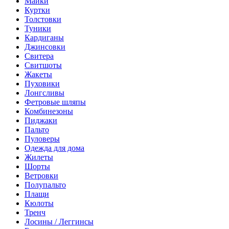
Майки
Куртки
Толстовки
Туники
Кардиганы
Джинсовки
Свитера
Свитшоты
Жакеты
Пуховики
Лонгсливы
Фетровые шляпы
Комбинезоны
Пиджаки
Пальто
Пуловеры
Одежда для дома
Жилеты
Шорты
Ветровки
Полупальто
Плащи
Кюлоты
Тренч
Лосины / Леггинсы