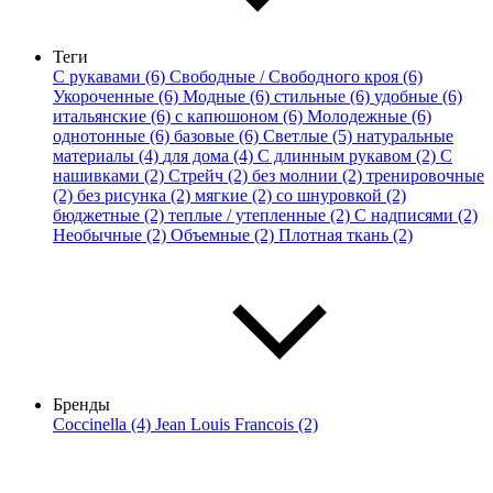
Теги
С рукавами (6)
Свободные / Свободного кроя (6)
Укороченные (6)
Модные (6)
стильные (6)
удобные (6)
итальянские (6)
с капюшоном (6)
Молодежные (6)
однотонные (6)
базовые (6)
Светлые (5)
натуральные
материалы (4)
для дома (4)
С длинным рукавом (2)
С
нашивками (2)
Стрейч (2)
без молнии (2)
тренировочные
(2)
без рисунка (2)
мягкие (2)
со шнуровкой (2)
бюджетные (2)
теплые / утепленные (2)
С надписями (2)
Необычные (2)
Объемные (2)
Плотная ткань (2)
Бренды
Coccinella (4)
Jean Louis Francois (2)