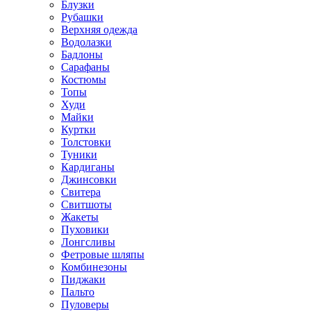
Блузки
Рубашки
Верхняя одежда
Водолазки
Бадлоны
Сарафаны
Костюмы
Топы
Худи
Майки
Куртки
Толстовки
Туники
Кардиганы
Джинсовки
Свитера
Свитшоты
Жакеты
Пуховики
Лонгсливы
Фетровые шляпы
Комбинезоны
Пиджаки
Пальто
Пуловеры