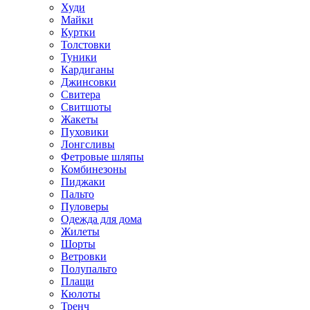
Худи
Майки
Куртки
Толстовки
Туники
Кардиганы
Джинсовки
Свитера
Свитшоты
Жакеты
Пуховики
Лонгсливы
Фетровые шляпы
Комбинезоны
Пиджаки
Пальто
Пуловеры
Одежда для дома
Жилеты
Шорты
Ветровки
Полупальто
Плащи
Кюлоты
Тренч