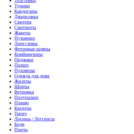
Толстовки
Туники
Кардиганы
Джинсовки
Свитера
Свитшоты
Жакеты
Пуховики
Лонгсливы
Фетровые шляпы
Комбинезоны
Пиджаки
Пальто
Пуловеры
Одежда для дома
Жилеты
Шорты
Ветровки
Полупальто
Плащи
Кюлоты
Тренч
Лосины / Леггинсы
Боди
Пончо