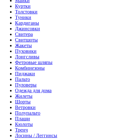
Майки
Куртки
Толстовки
Туники
Кардиганы
Джинсовки
Свитера
Свитшоты
Жакеты
Пуховики
Лонгсливы
Фетровые шляпы
Комбинезоны
Пиджаки
Пальто
Пуловеры
Одежда для дома
Жилеты
Шорты
Ветровки
Полупальто
Плащи
Кюлоты
Тренч
Лосины / Леггинсы