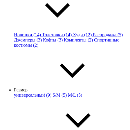
Новинки (14)
Толстовки (14)
Худи (12)
Распродажа (5)
Джемперы (3)
Кофты (3)
Комплекты (2)
Спортивные
костюмы (2)
Размер
универсальный (9)
S/M (5)
M/L (5)