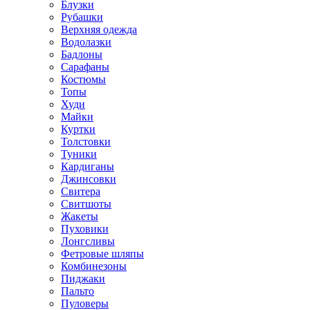
Блузки
Рубашки
Верхняя одежда
Водолазки
Бадлоны
Сарафаны
Костюмы
Топы
Худи
Майки
Куртки
Толстовки
Туники
Кардиганы
Джинсовки
Свитера
Свитшоты
Жакеты
Пуховики
Лонгсливы
Фетровые шляпы
Комбинезоны
Пиджаки
Пальто
Пуловеры