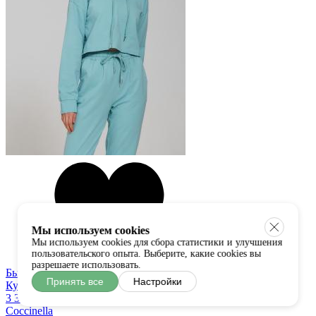
Мы используем cookies
Мы используем cookies для сбора статистики и улучшения
пользовательского опыта. Выберите, какие cookies вы
разрешаете использовать.
Быстрый просмотр
Принять все
Настройки
Купить в один клик
3 300 руб
Coccinella