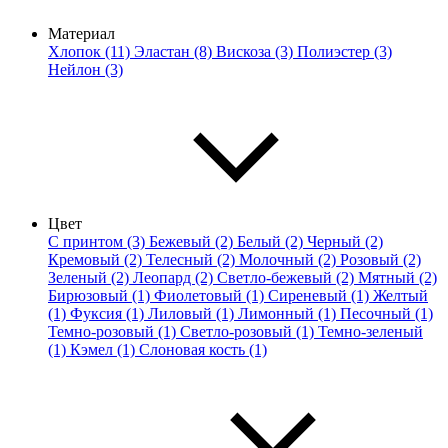
Материал
Хлопок (11)
Эластан (8)
Вискоза (3)
Полиэстер (3)
Нейлон (3)
Цвет
С принтом (3)
Бежевый (2)
Белый (2)
Черный (2)
Кремовый (2)
Телесный (2)
Молочный (2)
Розовый (2)
Зеленый (2)
Леопард (2)
Светло-бежевый (2)
Мятный (2)
Бирюзовый (1)
Фиолетовый (1)
Сиреневый (1)
Желтый
(1)
Фуксия (1)
Лиловый (1)
Лимонный (1)
Песочный (1)
Темно-розовый (1)
Светло-розовый (1)
Темно-зеленый
(1)
Кэмел (1)
Слоновая кость (1)