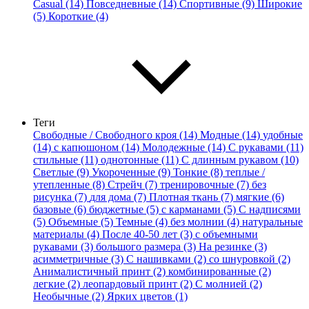
Casual (14)
Повседневные (14)
Спортивные (9)
Широкие
(5)
Короткие (4)
Теги
Свободные / Свободного кроя (14)
Модные (14)
удобные
(14)
с капюшоном (14)
Молодежные (14)
С рукавами (11)
стильные (11)
однотонные (11)
С длинным рукавом (10)
Светлые (9)
Укороченные (9)
Тонкие (8)
теплые /
утепленные (8)
Стрейч (7)
тренировочные (7)
без
рисунка (7)
для дома (7)
Плотная ткань (7)
мягкие (6)
базовые (6)
бюджетные (5)
с карманами (5)
С надписями
(5)
Объемные (5)
Темные (4)
без молнии (4)
натуральные
материалы (4)
После 40-50 лет (3)
с объемными
рукавами (3)
большого размера (3)
На резинке (3)
асимметричные (3)
С нашивками (2)
со шнуровкой (2)
Анималистичный принт (2)
комбинированные (2)
легкие (2)
леопардовый принт (2)
С молнией (2)
Необычные (2)
Ярких цветов (1)