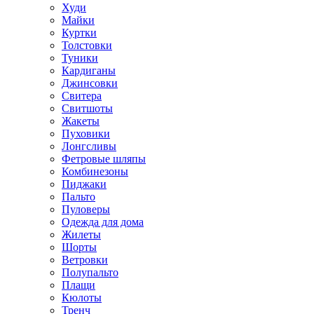
Худи
Майки
Куртки
Толстовки
Туники
Кардиганы
Джинсовки
Свитера
Свитшоты
Жакеты
Пуховики
Лонгсливы
Фетровые шляпы
Комбинезоны
Пиджаки
Пальто
Пуловеры
Одежда для дома
Жилеты
Шорты
Ветровки
Полупальто
Плащи
Кюлоты
Тренч