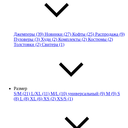
Джемперы (39)
Новинки (27)
Кофты (25)
Распродажа (9)
Пуловеры (3)
Худи (2)
Комплекты (2)
Костюмы (2)
Толстовки (2)
Свитера (1)
Размер
S/M (21)
L/XL (11)
M/L (10)
универсальный (9)
M (9)
S
(8)
L (8)
XL (6)
XS (2)
XS/S (1)