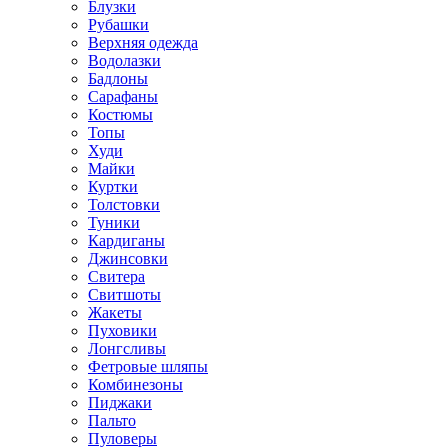
Блузки
Рубашки
Верхняя одежда
Водолазки
Бадлоны
Сарафаны
Костюмы
Топы
Худи
Майки
Куртки
Толстовки
Туники
Кардиганы
Джинсовки
Свитера
Свитшоты
Жакеты
Пуховики
Лонгсливы
Фетровые шляпы
Комбинезоны
Пиджаки
Пальто
Пуловеры