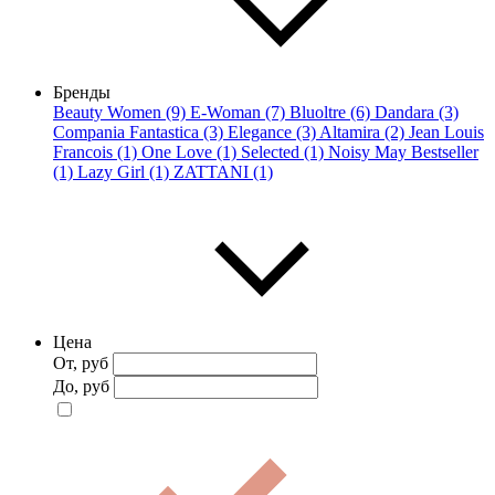
Бренды
Beauty Women (9)
E-Woman (7)
Bluoltre (6)
Dandara (3)
Compania Fantastica (3)
Elegance (3)
Altamira (2)
Jean Louis
Francois (1)
One Love (1)
Selected (1)
Noisy May Bestseller
(1)
Lazy Girl (1)
ZATTANI (1)
Цена
От, руб
До, руб