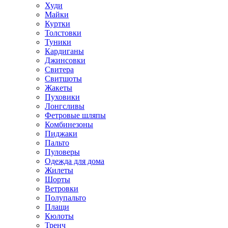
Худи
Майки
Куртки
Толстовки
Туники
Кардиганы
Джинсовки
Свитера
Свитшоты
Жакеты
Пуховики
Лонгсливы
Фетровые шляпы
Комбинезоны
Пиджаки
Пальто
Пуловеры
Одежда для дома
Жилеты
Шорты
Ветровки
Полупальто
Плащи
Кюлоты
Тренч