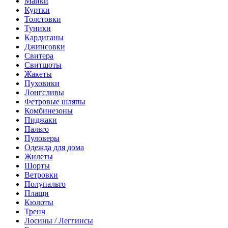
Майки
Куртки
Толстовки
Туники
Кардиганы
Джинсовки
Свитера
Свитшоты
Жакеты
Пуховики
Лонгсливы
Фетровые шляпы
Комбинезоны
Пиджаки
Пальто
Пуловеры
Одежда для дома
Жилеты
Шорты
Ветровки
Полупальто
Плащи
Кюлоты
Тренч
Лосины / Леггинсы