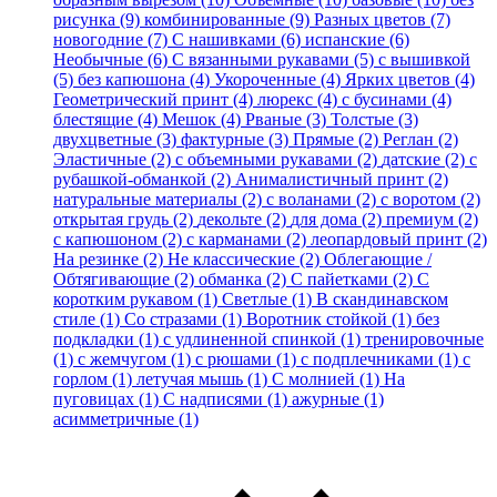
рисунка (9)
комбинированные (9)
Разных цветов (7)
новогодние (7)
С нашивками (6)
испанские (6)
Необычные (6)
С вязанными рукавами (5)
с вышивкой
(5)
без капюшона (4)
Укороченные (4)
Ярких цветов (4)
Геометрический принт (4)
люрекс (4)
с бусинами (4)
блестящие (4)
Мешок (4)
Рваные (3)
Толстые (3)
двухцветные (3)
фактурные (3)
Прямые (2)
Реглан (2)
Эластичные (2)
с объемными рукавами (2)
датские (2)
с
рубашкой-обманкой (2)
Анималистичный принт (2)
натуральные материалы (2)
с воланами (2)
с воротом (2)
открытая грудь (2)
декольте (2)
для дома (2)
премиум (2)
с капюшоном (2)
с карманами (2)
леопардовый принт (2)
На резинке (2)
Не классические (2)
Облегающие /
Обтягивающие (2)
обманка (2)
С пайетками (2)
С
коротким рукавом (1)
Светлые (1)
В скандинавском
стиле (1)
Со стразами (1)
Воротник стойкой (1)
без
подкладки (1)
с удлиненной спинкой (1)
тренировочные
(1)
с жемчугом (1)
с рюшами (1)
с подплечниками (1)
с
горлом (1)
летучая мышь (1)
С молнией (1)
На
пуговицах (1)
С надписями (1)
ажурные (1)
асимметричные (1)