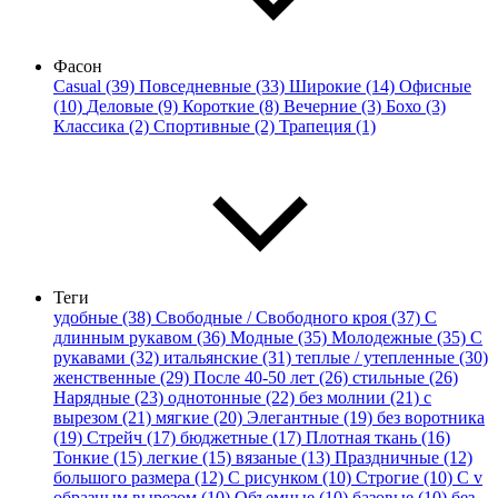
Фасон
Casual (39)
Повседневные (33)
Широкие (14)
Офисные
(10)
Деловые (9)
Короткие (8)
Вечерние (3)
Бохо (3)
Классика (2)
Спортивные (2)
Трапеция (1)
Теги
удобные (38)
Свободные / Свободного кроя (37)
С
длинным рукавом (36)
Модные (35)
Молодежные (35)
С
рукавами (32)
итальянские (31)
теплые / утепленные (30)
женственные (29)
После 40-50 лет (26)
стильные (26)
Нарядные (23)
однотонные (22)
без молнии (21)
с
вырезом (21)
мягкие (20)
Элегантные (19)
без воротника
(19)
Стрейч (17)
бюджетные (17)
Плотная ткань (16)
Тонкие (15)
легкие (15)
вязаные (13)
Праздничные (12)
большого размера (12)
С рисунком (10)
Строгие (10)
С v
образным вырезом (10)
Объемные (10)
базовые (10)
без