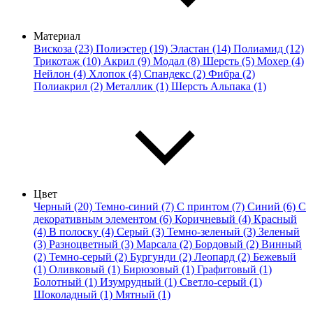
Материал
Вискоза (23)
Полиэстер (19)
Эластан (14)
Полиамид (12)
Трикотаж (10)
Акрил (9)
Модал (8)
Шерсть (5)
Мохер (4)
Нейлон (4)
Хлопок (4)
Спандекс (2)
Фибра (2)
Полиакрил (2)
Металлик (1)
Шерсть Альпака (1)
Цвет
Черный (20)
Темно-синий (7)
С принтом (7)
Синий (6)
С
декоративным элементом (6)
Коричневый (4)
Красный
(4)
В полоску (4)
Серый (3)
Темно-зеленый (3)
Зеленый
(3)
Разноцветный (3)
Марсала (2)
Бордовый (2)
Винный
(2)
Темно-серый (2)
Бургунди (2)
Леопард (2)
Бежевый
(1)
Оливковый (1)
Бирюзовый (1)
Графитовый (1)
Болотный (1)
Изумрудный (1)
Светло-серый (1)
Шоколадный (1)
Мятный (1)