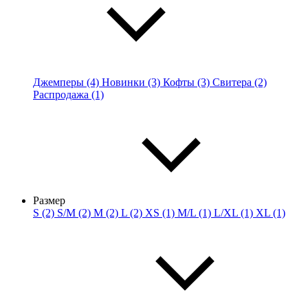
Джемперы (4)
Новинки (3)
Кофты (3)
Свитера (2)
Распродажа (1)
Размер
S (2)
S/M (2)
M (2)
L (2)
XS (1)
M/L (1)
L/XL (1)
XL (1)