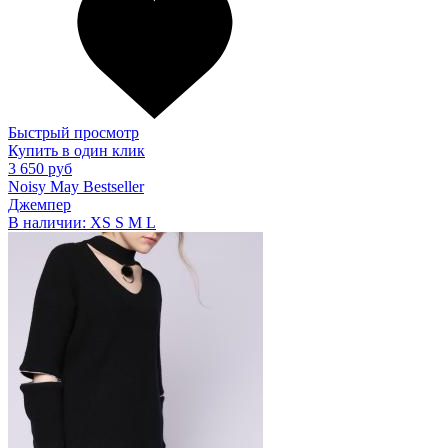
Быстрый просмотр
Купить в один клик
3 650 руб
Noisy May Bestseller
Джемпер
В наличии:
XS
S
M
L