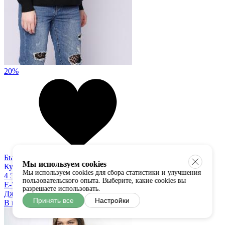
20%
Быстрый просмотр
Мы используем cookies
Купить в один клик
Мы используем cookies для сбора статистики и улучшения
4 500
3 600 руб
пользовательского опыта. Выберите, какие cookies вы
E-Woman
разрешаете использовать.
Джемпер
Принять все
Настройки
В наличии:
S/M