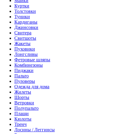
Майки
Куртки
Толстовки
Туники
Кардиганы
Джинсовки
Свитера
Свитшоты
Жакеты
Пуховики
Лонгсливы
Фетровые шляпы
Комбинезоны
Пиджаки
Пальто
Пуловеры
Одежда для дома
Жилеты
Шорты
Ветровки
Полупальто
Плащи
Кюлоты
Тренч
Лосины / Леггинсы