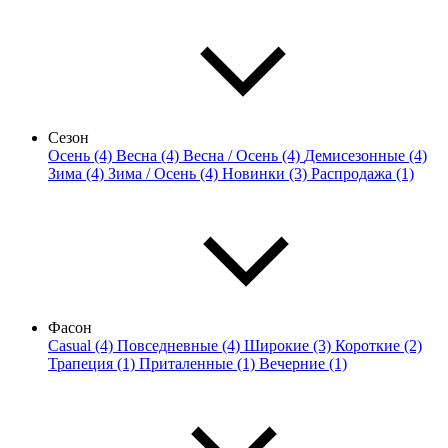
Сезон
Осень (4)
Весна (4)
Весна / Осень (4)
Демисезонные (4)
Зима (4)
Зима / Осень (4)
Новинки (3)
Распродажа (1)
Фасон
Casual (4)
Повседневные (4)
Широкие (3)
Короткие (2)
Трапеция (1)
Приталенные (1)
Вечерние (1)