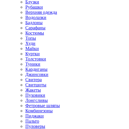
Блузки
Рубашки
Верхняя одежда
Водолазки
Бадлоны
Сарафаны
Костюмы
Топы
Худи
Майки
Куртки
Толстовки
Туники
Кардиганы
Джинсовки
Свитера
Свитшоты
Жакеты
Пуховики
Лонгсливы
Фетровые шляпы
Комбинезоны
Пиджаки
Пальто
Пуловеры