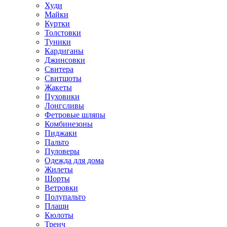
Худи
Майки
Куртки
Толстовки
Туники
Кардиганы
Джинсовки
Свитера
Свитшоты
Жакеты
Пуховики
Лонгсливы
Фетровые шляпы
Комбинезоны
Пиджаки
Пальто
Пуловеры
Одежда для дома
Жилеты
Шорты
Ветровки
Полупальто
Плащи
Кюлоты
Тренч