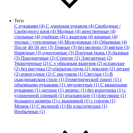
Теги
С рукавами (4)
С длинным рукавом (4)
Свободные /
Свободного кроя (4)
Модные (4)
женственные (4)
стильные (4)
удобные (4)
с вырезом (4)
вязаные (4)
теплые / утепленные (4)
Молодежные (4)
Объемные (4)
После 40-50 лет (3)
Темные (3)
без молнии (3)
мягкие (3)
Нарядные (3)
однотонные (3)
Плотная ткань (3)
базовые
(3)
Праздничные (2)
Строгие (2)
Элегантные (2)
Укороченные (2)
С v образным вырезом (2)
испанские
(2)
без рисунка (2)
открытая грудь (2)
декольте (2)
легкие
(2)
новогодние (2)
С рисунком (1)
Светлые (1)
В
скандинавском стиле (1)
Геометрический принт (1)
с
объемными рукавами (1)
двухцветные (1)
С вязанными
рукавами (1)
датские (1)
люрекс (1)
без воротника (1)
с
удлиненной спинкой (1)
итальянские (1)
блестящие (1)
большого размера (1)
с вышивкой (1)
с горлом (1)
Мешок (1)
С молнией (1)
Не классические (1)
Необычные (1)