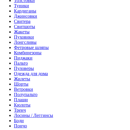
Толстовки
Туники
Кардиганы
Джинсовки
Свитера
Свитшоты
Жакеты
Пуховики
Лонгсливы
Фетровые шляпы
Комбинезоны
Пиджаки
Пальто
Пуловеры
Одежда для дома
Жилеты
Шорты
Ветровки
Полупальто
Плащи
Кюлоты
Тренч
Лосины / Леггинсы
Боди
Пончо