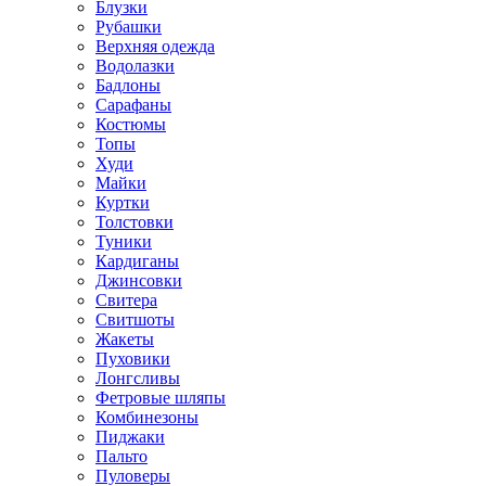
Блузки
Рубашки
Верхняя одежда
Водолазки
Бадлоны
Сарафаны
Костюмы
Топы
Худи
Майки
Куртки
Толстовки
Туники
Кардиганы
Джинсовки
Свитера
Свитшоты
Жакеты
Пуховики
Лонгсливы
Фетровые шляпы
Комбинезоны
Пиджаки
Пальто
Пуловеры