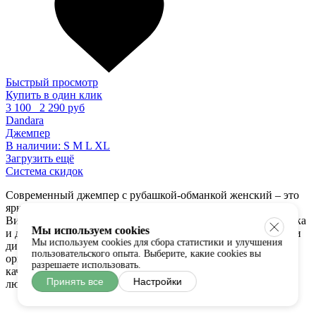
Быстрый просмотр
Купить в один клик
3 100
2 290 руб
Dandara
Джемпер
В наличии:
S
M
L
XL
Загрузить ещё
Система скидок
Современный джемпер с рубашкой-обманкой женский – это
яркий предмет одежды, выполняющий несколько функций.
Визуально он выглядит как два отдельных предмета: рубашка
Мы используем cookies
и джемпер – можно купить модели разного стиля, с разными
Мы используем cookies для сбора статистики и улучшения
дизайнерскими решениями. В интернет-магазине Fabzone
пользовательского опыта. Выберите, какие cookies вы
оригинальные европейские модели джемперов высокого
разрешаете использовать.
качества по доступной стоимости, а доставка возможна в
Принять все
Настройки
любой город России.