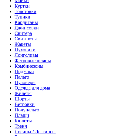
Майки
Куртки
Толстовки
Туники
Кардиганы
Джинсовки
Свитера
Свитшоты
Жакеты
Пуховики
Лонгсливы
Фетровые шляпы
Комбинезоны
Пиджаки
Пальто
Пуловеры
Одежда для дома
Жилеты
Шорты
Ветровки
Полупальто
Плащи
Кюлоты
Тренч
Лосины / Леггинсы