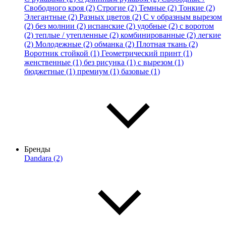
Свободного кроя (2)
Строгие (2)
Темные (2)
Тонкие (2)
Элегантные (2)
Разных цветов (2)
С v образным вырезом
(2)
без молнии (2)
испанские (2)
удобные (2)
с воротом
(2)
теплые / утепленные (2)
комбинированные (2)
легкие
(2)
Молодежные (2)
обманка (2)
Плотная ткань (2)
Воротник стойкой (1)
Геометрический принт (1)
женственные (1)
без рисунка (1)
с вырезом (1)
бюджетные (1)
премиум (1)
базовые (1)
Бренды
Dandara (2)