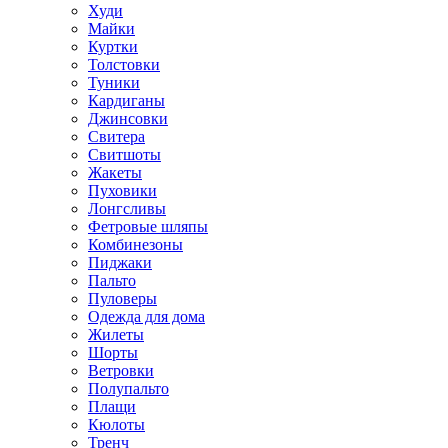
Худи
Майки
Куртки
Толстовки
Туники
Кардиганы
Джинсовки
Свитера
Свитшоты
Жакеты
Пуховики
Лонгсливы
Фетровые шляпы
Комбинезоны
Пиджаки
Пальто
Пуловеры
Одежда для дома
Жилеты
Шорты
Ветровки
Полупальто
Плащи
Кюлоты
Тренч