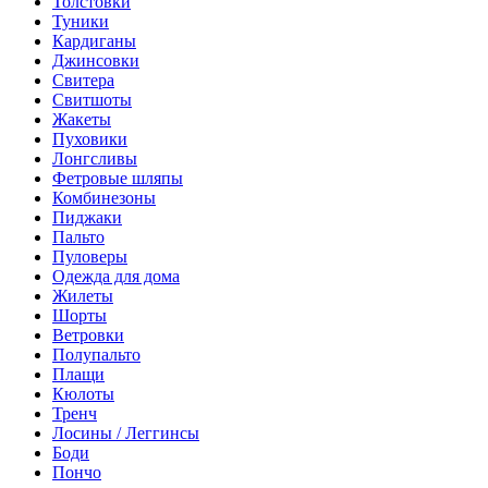
Толстовки
Туники
Кардиганы
Джинсовки
Свитера
Свитшоты
Жакеты
Пуховики
Лонгсливы
Фетровые шляпы
Комбинезоны
Пиджаки
Пальто
Пуловеры
Одежда для дома
Жилеты
Шорты
Ветровки
Полупальто
Плащи
Кюлоты
Тренч
Лосины / Леггинсы
Боди
Пончо