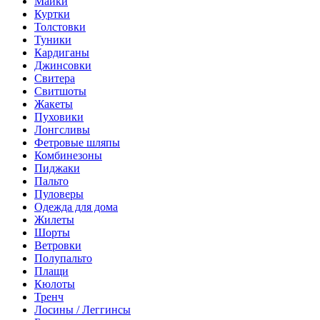
Майки
Куртки
Толстовки
Туники
Кардиганы
Джинсовки
Свитера
Свитшоты
Жакеты
Пуховики
Лонгсливы
Фетровые шляпы
Комбинезоны
Пиджаки
Пальто
Пуловеры
Одежда для дома
Жилеты
Шорты
Ветровки
Полупальто
Плащи
Кюлоты
Тренч
Лосины / Леггинсы