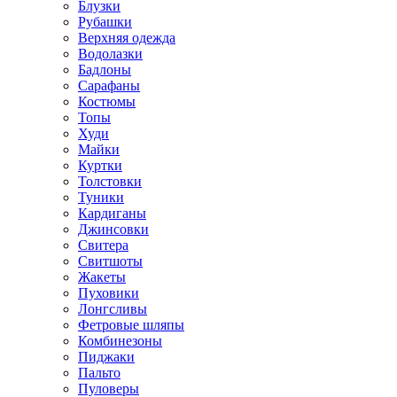
Блузки
Рубашки
Верхняя одежда
Водолазки
Бадлоны
Сарафаны
Костюмы
Топы
Худи
Майки
Куртки
Толстовки
Туники
Кардиганы
Джинсовки
Свитера
Свитшоты
Жакеты
Пуховики
Лонгсливы
Фетровые шляпы
Комбинезоны
Пиджаки
Пальто
Пуловеры