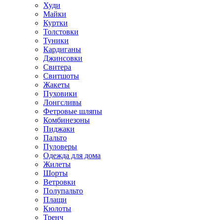
Худи
Майки
Куртки
Толстовки
Туники
Кардиганы
Джинсовки
Свитера
Свитшоты
Жакеты
Пуховики
Лонгсливы
Фетровые шляпы
Комбинезоны
Пиджаки
Пальто
Пуловеры
Одежда для дома
Жилеты
Шорты
Ветровки
Полупальто
Плащи
Кюлоты
Тренч