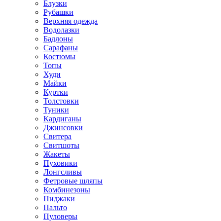
Блузки
Рубашки
Верхняя одежда
Водолазки
Бадлоны
Сарафаны
Костюмы
Топы
Худи
Майки
Куртки
Толстовки
Туники
Кардиганы
Джинсовки
Свитера
Свитшоты
Жакеты
Пуховики
Лонгсливы
Фетровые шляпы
Комбинезоны
Пиджаки
Пальто
Пуловеры