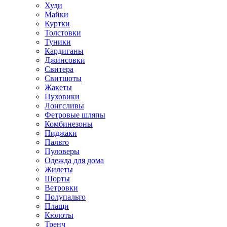
Худи
Майки
Куртки
Толстовки
Туники
Кардиганы
Джинсовки
Свитера
Свитшоты
Жакеты
Пуховики
Лонгсливы
Фетровые шляпы
Комбинезоны
Пиджаки
Пальто
Пуловеры
Одежда для дома
Жилеты
Шорты
Ветровки
Полупальто
Плащи
Кюлоты
Тренч