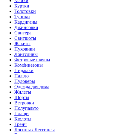
Майки
Куртки
Толстовки
Туники
Кардиганы
Джинсовки
Свитера
Свитшоты
Жакеты
Пуховики
Лонгсливы
Фетровые шляпы
Комбинезоны
Пиджаки
Пальто
Пуловеры
Одежда для дома
Жилеты
Шорты
Ветровки
Полупальто
Плащи
Кюлоты
Тренч
Лосины / Леггинсы