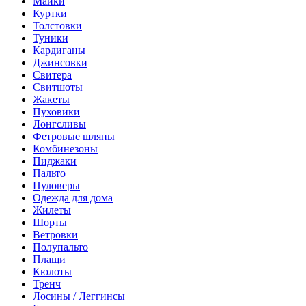
Майки
Куртки
Толстовки
Туники
Кардиганы
Джинсовки
Свитера
Свитшоты
Жакеты
Пуховики
Лонгсливы
Фетровые шляпы
Комбинезоны
Пиджаки
Пальто
Пуловеры
Одежда для дома
Жилеты
Шорты
Ветровки
Полупальто
Плащи
Кюлоты
Тренч
Лосины / Леггинсы