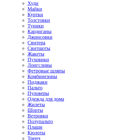
Худи
Майки
Куртки
Толстовки
Туники
Кардиганы
Джинсовки
Свитера
Свитшоты
Жакеты
Пуховики
Лонгсливы
Фетровые шляпы
Комбинезоны
Пиджаки
Пальто
Пуловеры
Одежда для дома
Жилеты
Шорты
Ветровки
Полупальто
Плащи
Кюлоты
Тренч