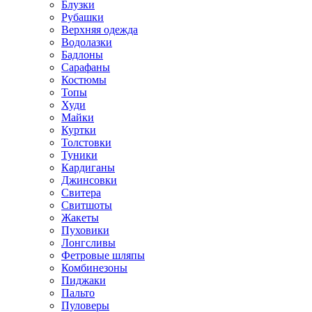
Блузки
Рубашки
Верхняя одежда
Водолазки
Бадлоны
Сарафаны
Костюмы
Топы
Худи
Майки
Куртки
Толстовки
Туники
Кардиганы
Джинсовки
Свитера
Свитшоты
Жакеты
Пуховики
Лонгсливы
Фетровые шляпы
Комбинезоны
Пиджаки
Пальто
Пуловеры