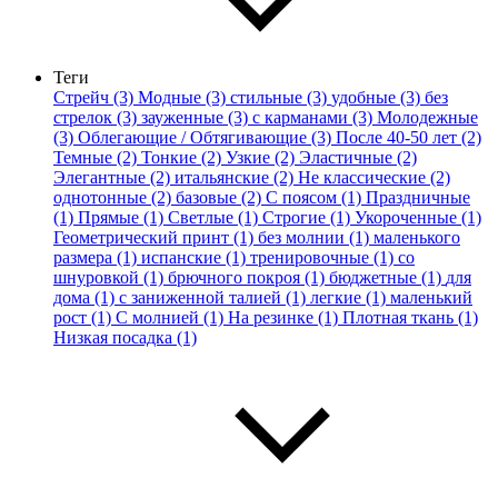
Теги
Стрейч (3)
Модные (3)
стильные (3)
удобные (3)
без
стрелок (3)
зауженные (3)
с карманами (3)
Молодежные
(3)
Облегающие / Обтягивающие (3)
После 40-50 лет (2)
Темные (2)
Тонкие (2)
Узкие (2)
Эластичные (2)
Элегантные (2)
итальянские (2)
Не классические (2)
однотонные (2)
базовые (2)
С поясом (1)
Праздничные
(1)
Прямые (1)
Светлые (1)
Строгие (1)
Укороченные (1)
Геометрический принт (1)
без молнии (1)
маленького
размера (1)
испанские (1)
тренировочные (1)
со
шнуровкой (1)
брючного покроя (1)
бюджетные (1)
для
дома (1)
с заниженной талией (1)
легкие (1)
маленький
рост (1)
С молнией (1)
На резинке (1)
Плотная ткань (1)
Низкая посадка (1)