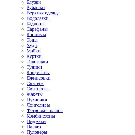
Блузки
Рубашки
Верхняя одежда
Водолазки
Бадлоны
Сарафаны
Костюмы
Топы
Худи
Майки
Куртки
Толстовки
Туники
Кардиганы
Джинсовки
Свитера
Свитшоты
Жакеты
Пуховики
Лонгсливы
Фетровые шляпы
Комбинезоны
Пиджаки
Пальто
Пуловеры