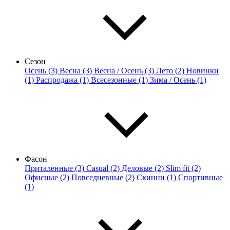
Сезон
Осень (3)
Весна (3)
Весна / Осень (3)
Лето (2)
Новинки
(1)
Распродажа (1)
Всесезонные (1)
Зима / Осень (1)
Фасон
Приталенные (3)
Casual (2)
Деловые (2)
Slim fit (2)
Офисные (2)
Повседневные (2)
Скинни (1)
Спортивные
(1)