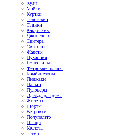
Худи
Майки
Куртки
Толстовки
Туники
Кардиганы
Джинсовки
Свитера
Свитшоты
Жакеты
Пуховики
Лонгсливы
Фетровые шляпы
Комбинезоны
Пиджаки
Пальто
Пуловеры
Одежда для дома
Жилеты
Шорты
Ветровки
Полупальто
Плащи
Кюлоты
Тренч