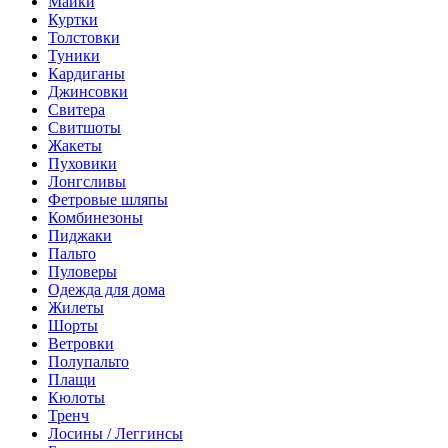
Майки
Куртки
Толстовки
Туники
Кардиганы
Джинсовки
Свитера
Свитшоты
Жакеты
Пуховики
Лонгсливы
Фетровые шляпы
Комбинезоны
Пиджаки
Пальто
Пуловеры
Одежда для дома
Жилеты
Шорты
Ветровки
Полупальто
Плащи
Кюлоты
Тренч
Лосины / Леггинсы