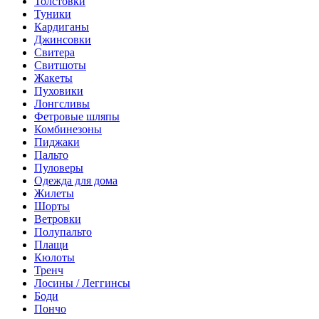
Толстовки
Туники
Кардиганы
Джинсовки
Свитера
Свитшоты
Жакеты
Пуховики
Лонгсливы
Фетровые шляпы
Комбинезоны
Пиджаки
Пальто
Пуловеры
Одежда для дома
Жилеты
Шорты
Ветровки
Полупальто
Плащи
Кюлоты
Тренч
Лосины / Леггинсы
Боди
Пончо