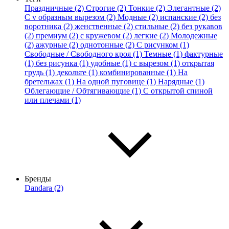
Праздничные (2)
Строгие (2)
Тонкие (2)
Элегантные (2)
С v образным вырезом (2)
Модные (2)
испанские (2)
без
воротника (2)
женственные (2)
стильные (2)
без рукавов
(2)
премиум (2)
с кружевом (2)
легкие (2)
Молодежные
(2)
ажурные (2)
однотонные (2)
С рисунком (1)
Свободные / Свободного кроя (1)
Темные (1)
фактурные
(1)
без рисунка (1)
удобные (1)
с вырезом (1)
открытая
грудь (1)
декольте (1)
комбинированные (1)
На
бретельках (1)
На одной пуговице (1)
Нарядные (1)
Облегающие / Обтягивающие (1)
С открытой спиной
или плечами (1)
Бренды
Dandara (2)