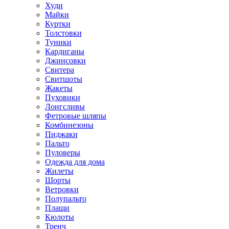
Худи
Майки
Куртки
Толстовки
Туники
Кардиганы
Джинсовки
Свитера
Свитшоты
Жакеты
Пуховики
Лонгсливы
Фетровые шляпы
Комбинезоны
Пиджаки
Пальто
Пуловеры
Одежда для дома
Жилеты
Шорты
Ветровки
Полупальто
Плащи
Кюлоты
Тренч