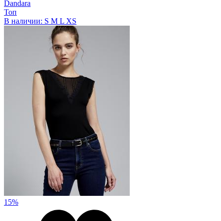
Dandara
Топ
В наличии:
S
M
L
XS
15%