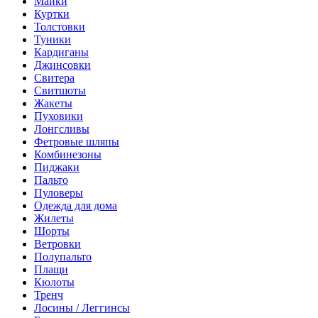
Майки
Куртки
Толстовки
Туники
Кардиганы
Джинсовки
Свитера
Свитшоты
Жакеты
Пуховики
Лонгсливы
Фетровые шляпы
Комбинезоны
Пиджаки
Пальто
Пуловеры
Одежда для дома
Жилеты
Шорты
Ветровки
Полупальто
Плащи
Кюлоты
Тренч
Лосины / Леггинсы