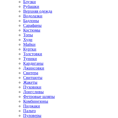
Блузки
Рубашки
Верхняя одежда
Водолазки
Бадлоны
Сарафаны
Костюмы
Топы
Худи
Майки
Куртки
Толстовки
Туники
Кардиганы
Джинсовки
Свитера
Свитшоты
Жакеты
Пуховики
Лонгсливы
Фетровые шляпы
Комбинезоны
Пиджаки
Пальто
Пуловеры